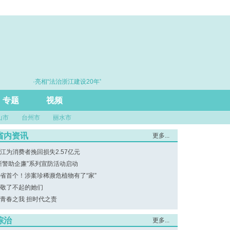
·亮相“法治浙江建设20年”主题展 浙江打造的这把“标
·赓续
尺”引领风评行业规范发展
专题
视频
山市
台州市
丽水市
省内资讯
更多...
江为消费者挽回损失2.57亿元
浙警助企廉”系列宣防活动启动
省首个！涉案珍稀濒危植物有了“家”
敬了不起的她们
青春之我 担时代之责
综治
更多...