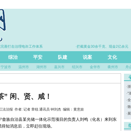
完善打击治理电诈工作体系
·拦截黄金30余千克、现金2亿余元
综治
平安
队建
说案
文化
宁波市
温州市
湖州市
嘉兴市
绍兴市
金华市
衢州市
舟
·
浙
·
“
茶” 闲、贤、咸！
·
全
·
致
源：浙江法治报 作者: 记者 章锐 通讯员 钟刘杰 编辑：黄意娃
·
展
，景宁畲族自治县某光储一体化示范项目的负责人刘鸣（化名）来到东
斌得知消息后，立即赶往现场。