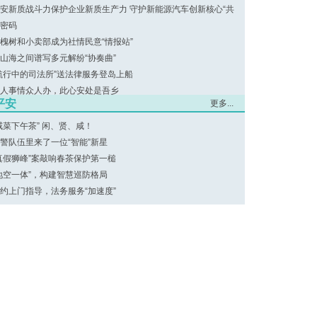
安新质战斗力保护企业新质生产力 守护新能源汽车创新核心“共
”密码
槐树和小卖部成为社情民意“情报站”
山海之间谱写多元解纷“协奏曲”
航行中的司法所”送法律服务登岛上船
人事情众人办，此心安处是吾乡
平安
更多...
咸菜下午茶” 闲、贤、咸！
警队伍里来了一位“智能”新星
真假狮峰”案敲响春茶保护第一槌
地空一体”，构建智慧巡防格局
约上门指导，法务服务“加速度”