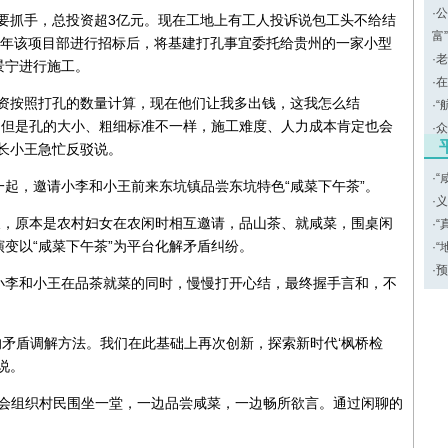
·
公
要抓手，总投资超3亿元。现在工地上有工人投诉说包工头不给结
富
24年该项目部进行招标后，将基建打孔事宜委托给贵州的一家小型
·
老
景宁进行施工。
·
在
工资按照打孔的数量计算，现在他们让我多出钱，这我怎么结
·
“
，但是孔的大小、粗细标准不一样，施工难度、人力成本肯定也会
·
众
长小王急忙反驳说。
·
“
起，邀请小李和小王前来东坑镇品尝东坑特色“咸菜下午茶”。
·
义
久，原本是农村妇女在农闲时相互邀请，品山茶、就咸菜，围桌闲
·
“
变以“咸菜下午茶”为平台化解矛盾纠纷。
·
“
·
预
小李和小王在品茶就菜的同时，慢慢打开心结，最终握手言和，不
的矛盾调解方法。我们在此基础上再次创新，探索新时代‘枫桥检
绍说。
，总会组织村民围坐一堂，一边品尝咸菜，一边畅所欲言。通过闲聊的