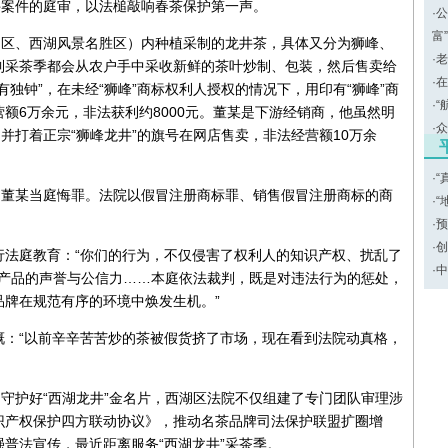
井案件的庭审，以法槌敲响春茶保护第一声。
·
公
富
湖区、西湖风景名胜区）内种植采制的龙井茶，具体又分为狮峰、
·
老
到采茶季都会从农户手中采收新鲜的茶叶炒制、包装，然后售卖给
·
在
独钟”，在未经“狮峰”商标权利人授权的情况下，用印有“狮峰”商
·
“
额6万余元，非法获利约8000元。董某是下游经销商，他虽然明
·
众
并打着正宗“狮峰龙井”的旗号在网店售卖，非法经营额10万余
·
“
和董某当庭悔罪。法院以假冒注册商标罪、销售假冒注册商标的商
·
“
·
预
·
创
行法庭教育：“你们的行为，不仅侵害了权利人的知识产权、扰乱了
·
中
志产品的声誉与公信力……本庭依法裁判，既是对违法行为的惩处，
牌在规范有序的环境中焕发生机。”
慨：“以前辛辛苦苦炒的茶被假货挤了市场，现在看到法院动真格，
为守护好“西湖龙井”金名片，西湖区法院不仅组建了专门团队审理涉
识产权保护四方联动协议》，推动名茶品牌司法保护联盟扩圈增
普法宣传，最近距离服务“西湖龙井”采茶季。