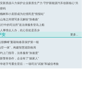
安新质战斗力保护企业新质生产力 守护新能源汽车创新核心“共
”密码
槐树和小卖部成为社情民意“情报站”
山海之间谱写多元解纷“协奏曲”
航行中的司法所”送法律服务登岛上船
人事情众人办，此心安处是吾乡
平安
更多...
真假狮峰”案敲响春茶保护第一槌
地空一体”，构建智慧巡防格局
约上门指导，法务服务“加速度”
新警务协作，企业有了“娘家人”
华老字号重生背后：一场司法“试验”和诚信考验