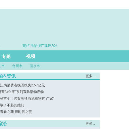
·亮相“法治浙江建设20年”主题展 浙江打造的这把“标
·赓
尺”引领风评行业规范发展
专题
视频
山市
台州市
丽水市
省内资讯
更多...
江为消费者挽回损失2.57亿元
浙警助企廉”系列宣防活动启动
省首个！涉案珍稀濒危植物有了“家”
敬了不起的她们
青春之我 担时代之责
综治
更多...