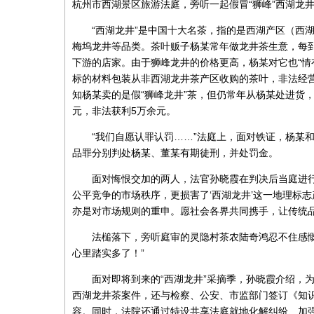
杭州市西湖景区旅游法庭，旁听一起假冒“狮峰”西湖龙
“西湖龙井”是中国十大名茶，指的是西湖产区（西
梅坞龙井等品类。茶叶贩子杨某常年做龙井茶生意，每
下游的店家。由于狮峰龙井的价格更高，杨某对它也“情有
标的材料包装从非西湖龙井茶产区收购的茶叶，非法经营
知杨某卖的是假“狮峰龙井”茶，但仍常年从杨某处进货，
元，非法获利5万余元。
“我们自愿认罪认罚……”法庭上，面对铁证，杨某
品罪分别判处杨某、董某有期徒刑，并处罚金。
面对悔恨交加的两人，法官孙晓霞在判决后当庭进
公平竞争的市场秩序，更损害了‘西湖龙井’这一地理标
亦是对市场规则的重申。愿社会各界共同携手，让传统品
法槌落下，旁听庭审的灵隐村茶农陆奇鸿忍不住感
心里踏实多了！”
面对即将到来的“西湖龙井”采摘季，孙晓霞介绍，
西湖龙井茶案件，还与检察、公安、市监部门签订《知
容。同时，法院还通过特设共享法庭就地化解纠纷、加强