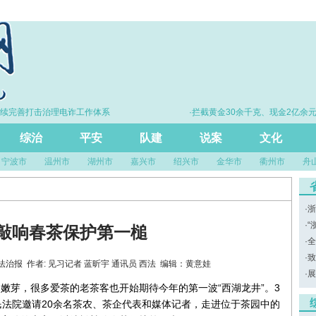
续完善打击治理电诈工作体系
·拦截黄金30余千克、现金2亿余元
综治
平安
队建
说案
文化
宁波市
温州市
湖州市
嘉兴市
绍兴市
金华市
衢州市
舟
·
浙
·
“
案敲响春茶保护第一槌
·
全
·
致
：浙江法治报 作者: 见习记者 蓝昕宇 通讯员 西法 编辑：黄意娃
·
展
出嫩芽，很多爱茶的老茶客也开始期待今年的第一波“西湖龙井”。3
民法院邀请20余名茶农、茶企代表和媒体记者，走进位于茶园中的