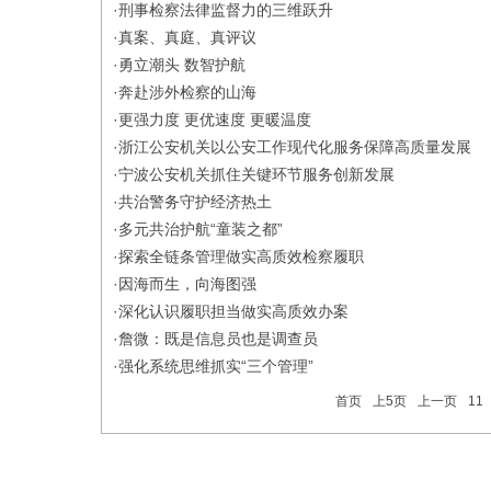
·
刑事检察法律监督力的三维跃升
·
真案、真庭、真评议
·
勇立潮头 数智护航
·
奔赴涉外检察的山海
·
更强力度 更优速度 更暖温度
·
浙江公安机关以公安工作现代化服务保障高质量发展
·
宁波公安机关抓住关键环节服务创新发展
·
共治警务守护经济热土
·
多元共治护航“童装之都”
·
探索全链条管理做实高质效检察履职
·
因海而生，向海图强
·
深化认识履职担当做实高质效办案
·
詹微：既是信息员也是调查员
·
强化系统思维抓实“三个管理”
首页
上5页
上一页
11