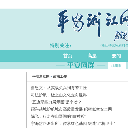
·上半年浙江GDP同比增长5.7%
·浙江持续完善打击
首页
高层
要闻
杭州市
平安浙江网
>
政法工作
·
曾恩文：从实战尖兵到育警工匠
·
司法护航，让上山文化走向世界
·
“五边形能力展示图”是个啥？
·
绍兴越城护航城市高质量发展 织密低空安全网
·
陈飞：行走在山野间的“白衬衫”
·
宁海岔路派出所：传承红色基因 锻造“红梅卫士”