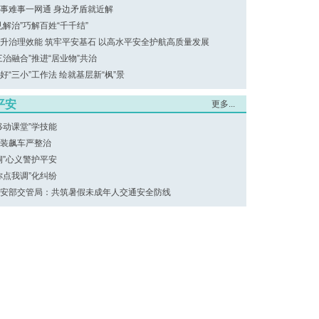
事难事一网通 身边矛盾就近解
见解治”巧解百姓“千千结”
升治理效能 筑牢平安基石 以高水平安全护航高质量发展
三治融合”推进“居业物”共治
好“三小”工作法 绘就基层新“枫”景
平安
更多...
移动课堂”学技能
装飙车严整治
桐”心义警护平安
你点我调”化纠纷
安部交管局：共筑暑假未成年人交通安全防线