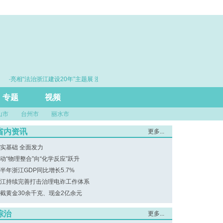
·亮相“法治浙江建设20年”主题展 浙江打造的这把“标
·赓续百年初心
尺”引领风评行业规范发展
专题
视频
山市
台州市
丽水市
省内资讯
更多...
实基础 全面发力
动“物理整合”向“化学反应”跃升
半年浙江GDP同比增长5.7%
江持续完善打击治理电诈工作体系
截黄金30余千克、现金2亿余元
综治
更多...