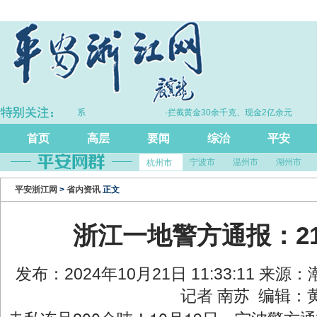
电诈工作体系
·拦截黄金30余千克、现金2亿余元
·
首页
高层
要闻
综治
平安
宁波市
温州市
湖州市
杭州市
平安浙江网
>
省内资讯
正文
浙江一地警方通报：2
发布：2024年10月21日 11:33:11 来
记者 南苏 编辑