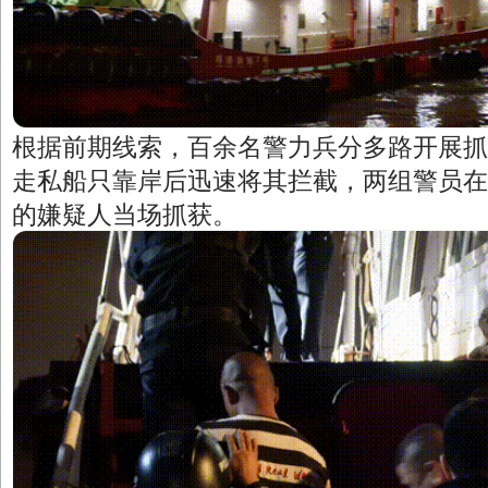
根据前期线索，百余名警力兵分多路开展抓
走私船只靠岸后迅速将其拦截，两组警员在
的嫌疑人当场抓获。