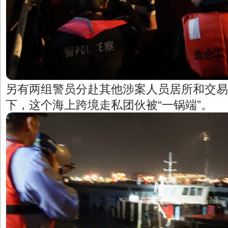
另有两组警员分赴其他涉案人员居所和交易
下，这个海上跨境走私团伙被“一锅端”。