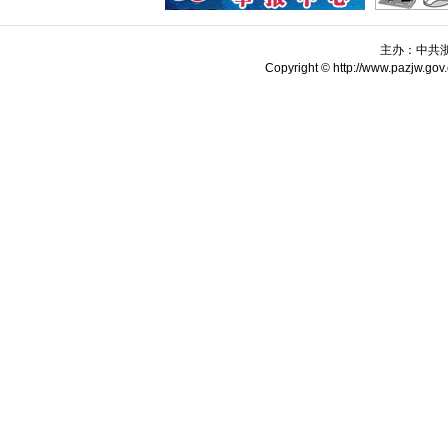
主办：中共
Copyright © http://www.pazjw