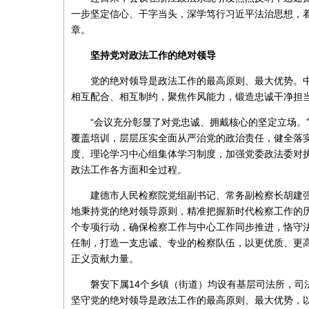
一步坚定信心、干字当头，深学笃行习近平法治思想，
章。
坚持党对政法工作的绝对领导
党的绝对领导是政法工作的最高原则、最大优势。
相互配合、相互制约，聚焦作风能力，锻造忠诚干净担
“会议充分彰显了对党忠诚、拥戴核心的坚定立场。
覆盖培训，层层压实全面从严治党的政治责任，健全落实
度、理论学习中心组集体学习制度，加强党委政法委对
政法工作各方面和全过程。
建德市人民检察院党组副书记、常务副检察长胡建
地秉持党的绝对领导原则，精准把握新时代检察工作的历史
个专项行动，确保检察工作与中心工作同步推进，恪守
任制，打造一支忠诚、专业的检察队伍，以更优质、更
正义贡献力量。
磐安下属14个乡镇（街道）均设有基层司法所，司
坚守党的绝对领导是政法工作的最高原则、最大优势，