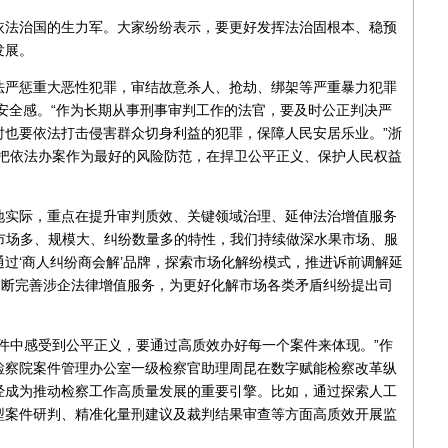
依法治国的生力军。大家纷纷表示，要更好发挥法治固根本、稳预
发展。
法严惩重大恶性犯罪，审结故意杀人、抢劫、绑架等严重暴力犯罪
众安全感。“作为长期从事刑事审判工作的法官，要及时公正判决严
时也要依法打击侵害群众切身利益的犯罪，保障人民安居乐业。”浙
持把依法办案作为最好的风险防范，在捍卫公平正义、保护人民权益
地实际，重点在提升审判质效、关键领域治理、延伸法治增值服务
业市场多、规模大、纠纷数量多的特性，我们持续做深水果市场、服
通过‘商人纠纷商会解’品牌，探索市场化解纷模式，推进诉前调解延
不断完善涉企法律增值服务，为更好化解市场各类矛盾纠纷提出司
件中感受到公平正义，要通过高质效办好每一个案件来体现。”作
检察院案件管理办公室一级检察官助理周昆在数字赋能检察改革纵
经成为推动检察工作高质量发展的重要引擎。比如，通过探索人工
型案件研判、精准化量刑建议及裁判结果审查等方面高质效开展监