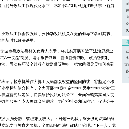
·
老
着力提升政法工作现代化水平，不断书写新时代浙江政法事业新篇
·
在
·
“
·
众
·
执
中央政法工作会议强调，要推动政法机关在党的领导下各司其职、
当的新时代政法铁军。
”宁波市委政法委相关负责人表示，将扎实开展习近平法治思想全
·
立
“第一议题”制度、请示报告制度、督查督办制度、政治督察制
·
水
执法、司法各环节全过程有效监督等举措，把党的领导贯彻落实到
文
·
春
·
业
强表示，检察机关作为捍卫人民群众权益的坚固防线，将坚定不移
·
把
坐标与使命担当，全力开展“检察护企”“检护民生”“检护法治”三
法律监督宪法定位，切实维护执法司法公正，全面准确落实司法责
高效的服务回应人民群众的需求，为守护社会和谐稳定、促进公平
法所人员分散，管理难度较大。面对这一现状，磐安县司法局始终
以党纪学习教育为契机，全面加强司法行政队伍管理。“下一步，我