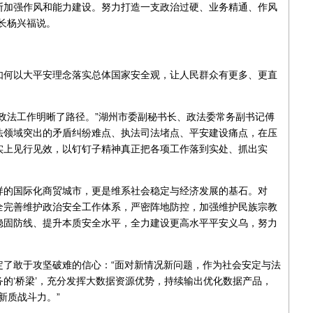
断加强作风和能力建设。努力打造一支政治过硬、业务精通、作风
长杨兴福说。
如何以大平安理念落实总体国家安全观，让人民群众有更多、更直
政法工作明晰了路径。”湖州市委副秘书长、政法委常务副书记傅
法领域突出的矛盾纠纷难点、执法司法堵点、平安建设痛点，在压
实上见行见效，以钉钉子精神真正把各项工作落到实处、抓出实
样的国际化商贸城市，更是维系社会稳定与经济发展的基石。对
全完善维护政治安全工作体系，严密阵地防控，加强维护民族宗教
稳固防线、提升本质安全水平，全力建设更高水平平安义乌，努力
定了敢于攻坚破难的信心：“面对新情况新问题，作为社会安定与法
的‘桥梁’，充分发挥大数据资源优势，持续输出优化数据产品，
新质战斗力。”