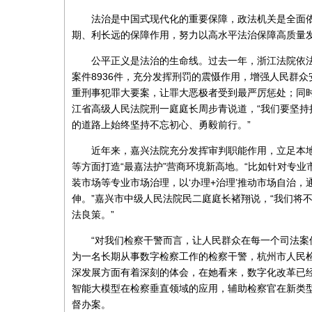
法治是中国式现代化的重要保障，政法机关是全面
期、利长远的保障作用，努力以高水平法治保障高质量
公平正义是法治的生命线。过去一年，浙江法院依
案件8936件，充分发挥刑罚的震慑作用，增强人民群
重刑事犯罪大要案，让罪大恶极者受到最严厉惩处；同
江省高级人民法院刑一庭庭长周步青说道，“我们要坚
的道路上始终坚持不忘初心、勇毅前行。”
近年来，嘉兴法院充分发挥审判职能作用，立足本
等方面打造“最嘉法护”营商环境新高地。“比如针对专
装市场等专业市场治理，以‘办理+治理’推动市场自治，
伸。”嘉兴市中级人民法院民二庭庭长褚翔说，“我们将
法良策。”
“对我们检察干警而言，让人民群众在每一个司法案
为一名长期从事数字检察工作的检察干警，杭州市人民
深发展方面有着深刻的体会，在她看来，数字化改革已
智能大模型在检察垂直领域的应用，辅助检察官在新类
督办案。