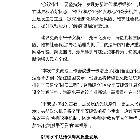
“会议指出，要坚持好、发展好新时代‘枫桥经验’
在基层和萌芽状态。”作为“枫桥经验”发源地的公安机
江建设主责主业，纵深推进“化解矛盾风险、维护社会稳
法，提升联动能力，“解锁”基层治理难题。
建设更高水平平安浙江，是民之所盼。海盐县检察
险、维护社会稳定”专项治理为抓手，依法严厉打击严重暴
网络诈骗、跨境赌博、涉黑涉恶等违法犯罪行为，切实
断增强人民安全感。
“本次中央政法工作会议进一步增强了我们全面深化
法委常务副书记任建国表示，钱塘区将持续强化政法统筹
推进平安建设“固安工程”，创新建立“区校平安建设联
设全过程管控，为高水平建设产业新城、高质量打造一
“平安是和谐的基石，是发展的先决条件，更是人民
示，拱墅政法机关将坚守平安建设的初心使命，通过完善
茶议事会”协商议事机制，搭建“协商铃”数智平台等举
梦”转化为触手可及的“幸福景”。
以高水平法治保障高质量发展