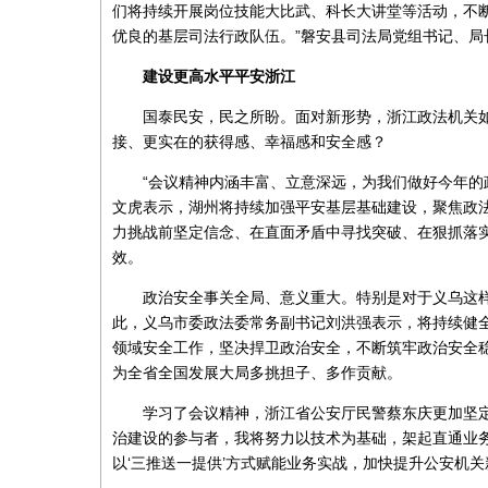
们将持续开展岗位技能大比武、科长大讲堂等活动，不
优良的基层司法行政队伍。”磐安县司法局党组书记、局
建设更高水平平安浙江
国泰民安，民之所盼。面对新形势，浙江政法机关
接、更实在的获得感、幸福感和安全感？
“会议精神内涵丰富、立意深远，为我们做好今年的
文虎表示，湖州将持续加强平安基层基础建设，聚焦政
力挑战前坚定信念、在直面矛盾中寻找突破、在狠抓落
效。
政治安全事关全局、意义重大。特别是对于义乌这
此，义乌市委政法委常务副书记刘洪强表示，将持续健
领域安全工作，坚决捍卫政治安全，不断筑牢政治安全
为全省全国发展大局多挑担子、多作贡献。
学习了会议精神，浙江省公安厅民警蔡东庆更加坚
治建设的参与者，我将努力以技术为基础，架起直通业务
以‘三推送一提供’方式赋能业务实战，加快提升公安机关