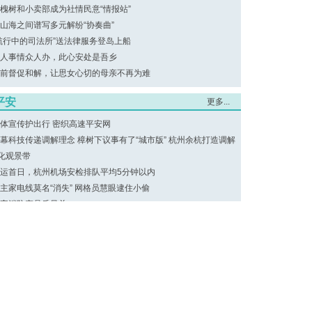
槐树和小卖部成为社情民意“情报站”
山海之间谱写多元解纷“协奏曲”
航行中的司法所”送法律服务登岛上船
人事情众人办，此心安处是吾乡
前督促和解，让思女心切的母亲不再为难
平安
更多...
体宣传护出行 密织高速平安网
幕科技传递调解理念 樟树下议事有了“城市版” 杭州余杭打造调解
化观景带
运首日，杭州机场安检排队平均5分钟以内
主家电线莫名“消失” 网格员慧眼逮住小偷
牢消防产品质量关