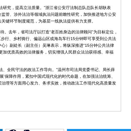
法研究，提高立法质量。”浙江省公安厅法制总队总队长胡耿表
全监管、涉外法治等领域执法问题前瞻性研究，加快推进地方公安
法关键环节制度规范，为基层一线执法提供有力支撑。
期待。去年，省司法厅以打造“老百姓身边的法律顾问”为目标定位，
区步行、乡村骑行、偏远山区或海岛车行15分钟即可享受到公共法
心）副处长（副主任）吴琳表示，将纵深推进“15分钟公共法律
供更加优质高效的法律服务，切实增强人民群众法治获得感、幸福
法、全民守法的政法工作导向。”温州市司法局党委书记、局长薛
发展’保障作用，紧扣中国式现代化的时代命题，在加强法治统筹、
层治理等方面用心发力、务求实效，推动政法工作现代化高质量发