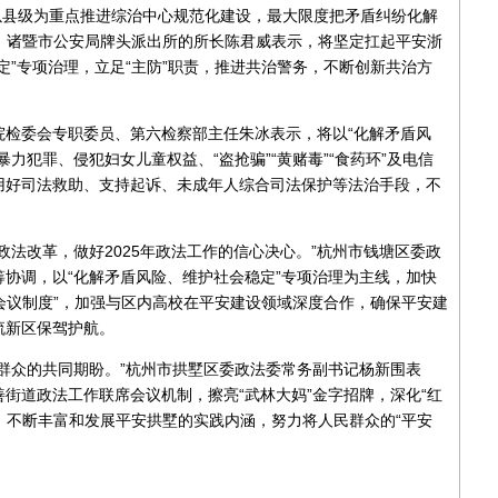
，以县级为重点推进综治中心规范化建设，最大限度把矛盾纠纷化解
关，诸暨市公安局牌头派出所的所长陈君威表示，将坚定扛起平安浙
定”专项治理，立足“主防”职责，推进共治警务，不断创新共治方
院检委会专职委员、第六检察部主任朱冰表示，将以“化解矛盾风
力犯罪、侵犯妇女儿童权益、“盗抢骗”“黄赌毒”“食药环”及电信
用好司法救助、支持起诉、未成年人综合司法保护等法治手段，不
政法改革，做好2025年政法工作的信心决心。”杭州市钱塘区委政
协调，以“化解矛盾风险、维护社会稳定”专项治理为主线，加快
席会议制度”，加强与区内高校在平安建设领域深度合作，确保平安建
流新区保驾护航。
群众的共同期盼。”杭州市拱墅区委政法委常务副书记杨新围表
街道政法工作联席会议机制，擦亮“武林大妈”金字招牌，深化“红
措，不断丰富和发展平安拱墅的实践内涵，努力将人民群众的“平安