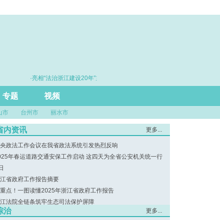
·亮相“法治浙江建设20年”主题展 浙江打造的这把“标
·赓续百
尺”引领风评行业规范发展
专题
视频
山市
台州市
丽水市
省内资讯
更多...
央政法工作会议在我省政法系统引发热烈反响
025年春运道路交通安保工作启动 这四天为全省公安机关统一行
日
江省政府工作报告摘要
重点！一图读懂2025年浙江省政府工作报告
江法院全链条筑牢生态司法保护屏障
综治
更多...