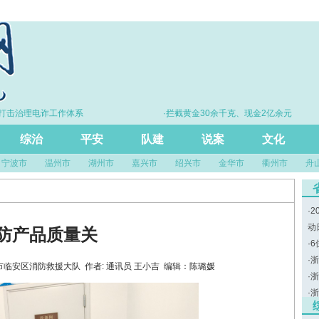
治理电诈工作体系
·拦截黄金30余千克、现金2亿余元
综治
平安
队建
说案
文化
宁波市
温州市
湖州市
嘉兴市
绍兴市
金华市
衢州市
舟
·
2
动
防产品质量关
·
6
·
浙
源：杭州市临安区消防救援大队 作者: 通讯员 王小吉 编辑：陈璐媛
·
浙
·
浙