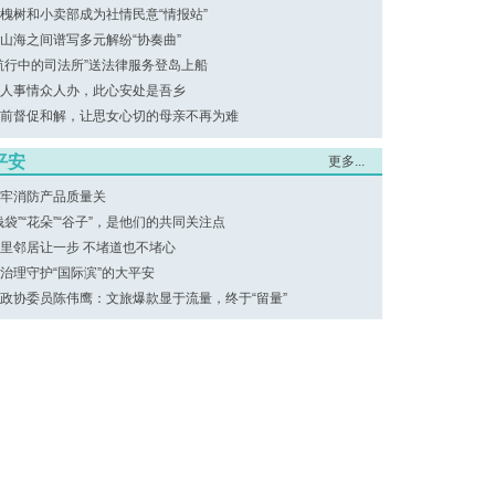
槐树和小卖部成为社情民意“情报站”
山海之间谱写多元解纷“协奏曲”
航行中的司法所”送法律服务登岛上船
人事情众人办，此心安处是吾乡
前督促和解，让思女心切的母亲不再为难
平安
更多...
牢消防产品质量关
钱袋”“花朵”“谷子”，是他们的共同关注点
里邻居让一步 不堵道也不堵心
治理守护“国际滨”的大平安
政协委员陈伟鹰：文旅爆款显于流量，终于“留量”