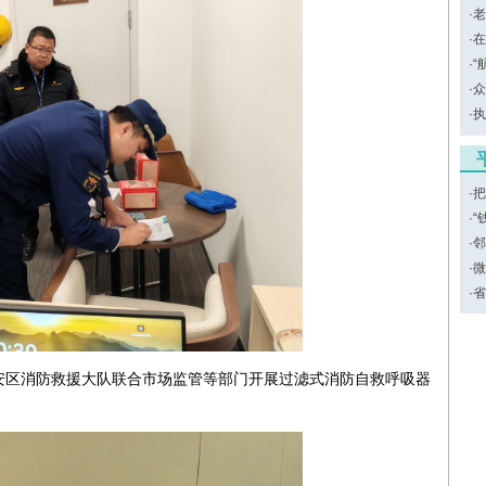
·
老
·
在
·
“
·
众
·
执
·
把
·
“
·
邻
·
微
·
省
安区消防救援大队联合市场监管等部门开展过滤式消防自救呼吸器