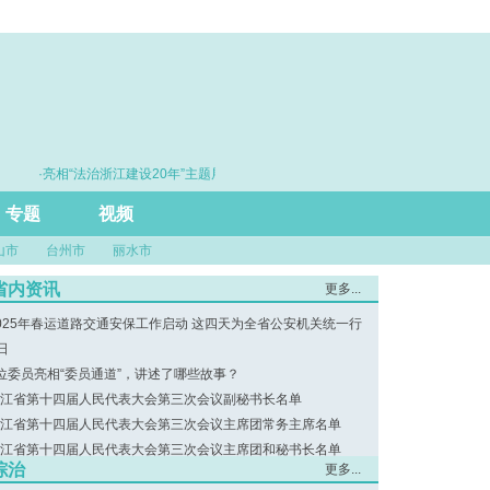
·亮相“法治浙江建设20年”主题展 浙江打造的这把“标
·赓续百年初心 
尺”引领风评行业规范发展
专题
视频
山市
台州市
丽水市
省内资讯
更多...
025年春运道路交通安保工作启动 这四天为全省公安机关统一行
日
位委员亮相“委员通道”，讲述了哪些故事？
江省第十四届人民代表大会第三次会议副秘书长名单
江省第十四届人民代表大会第三次会议主席团常务主席名单
江省第十四届人民代表大会第三次会议主席团和秘书长名单
综治
更多...