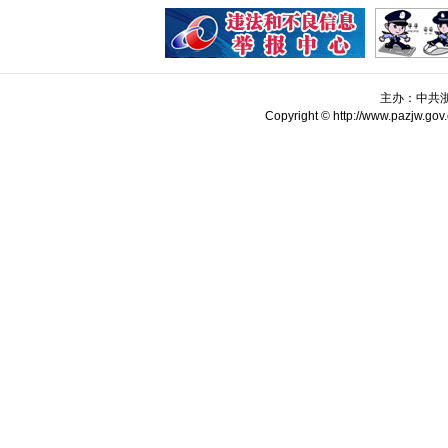
主办：中共
Copyright © http://www.pazjw