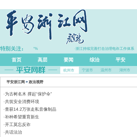
江GDP同比增长5.7%
·浙江持续完善打击治理电诈工作体系
首页
高层
要闻
综治
平安
宁波市
温州市
湖州市
杭州市
平安浙江网
>
政法视野
·
为古树名木 撑起“保护伞”
·
共筑安全消费环境
·
查获14.2万张走私音像制品
·
补种希望重育新生
·
开工莫忘反诈
·
共话法治