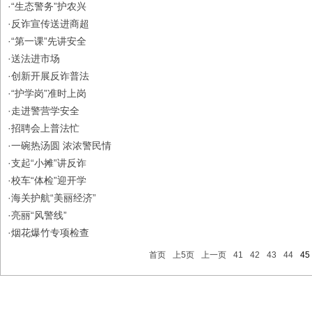
·
“生态警务”护农兴
·
反诈宣传送进商超
·
“第一课”先讲安全
·
送法进市场
·
创新开展反诈普法
·
“护学岗”准时上岗
·
走进警营学安全
·
招聘会上普法忙
·
一碗热汤圆 浓浓警民情
·
支起“小摊”讲反诈
·
校车“体检”迎开学
·
海关护航“美丽经济”
·
亮丽“风警线”
·
烟花爆竹专项检查
首页
上5页
上一页
41
42
43
44
45