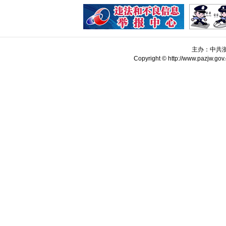
主办：中共
Copyright © http://www.pazjw