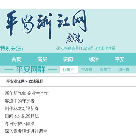
长5.7%
·浙江持续完善打击治理电诈工作体系
首页
高层
要闻
综治
平安
宁波市
温州市
湖州市
杭州市
平安浙江网
>
政法视野
·
新年新气象 企业生产忙
·
客流中的守护者
·
制作花龙灯迎新春
·
田间地头以案释法
·
冬日守护不降温
·
深入案发现场进行调查