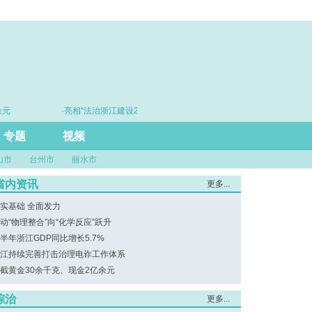
元
·亮相“法治浙江建设20年”主题展 浙江打造的这把“标
·
尺”引领风评行业规范发展
专题
视频
山市
台州市
丽水市
省内资讯
更多...
实基础 全面发力
动“物理整合”向“化学反应”跃升
半年浙江GDP同比增长5.7%
江持续完善打击治理电诈工作体系
截黄金30余千克、现金2亿余元
综治
更多...