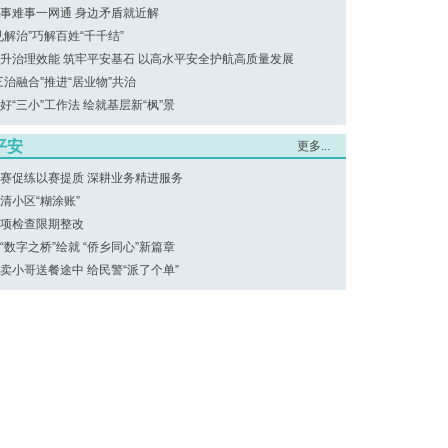
事难事一网通 身边矛盾就近解
见解治”巧解百姓“千千结”
升治理效能 筑牢平安基石 以高水平安全护航高质量发展
三治融合”推进“居业物”共治
好“三小”工作法 绘就基层新“枫”景
平安
更多...
赛促练以赛提质 深耕业务精进服务
清小区“糊涂账”
项检查限期整改
“数字之桥”绘就 “侨乡同心”新篇章
卖小哥送餐途中 给民警“派了个单”