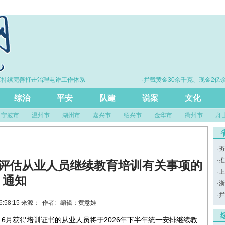
持续完善打击治理电诈工作体系
·拦截黄金30余千克、现金2亿余
综治
平安
队建
说案
文化
宁波市
温州市
湖州市
嘉兴市
绍兴市
金华市
衢州市
舟
·
夯
·
推
险评估从业人员继续教育培训有关事项的
·
上
通知
·
浙
·
拦
16:58:15 来源： 作者: 编辑：黄意娃
、6月获得培训证书的从业人员将于2026年下半年统一安排继续教