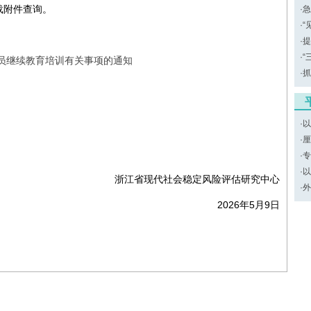
载附件查询。
·
急
·
“
·
提
·
“
人员继续教育培训有关事项的通知
·
抓
·
以
·
厘
·
专
·
以
浙江省现代社会稳定风险评估研究中心
·
外
2026年5月9日