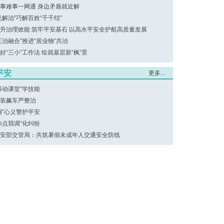
事难事一网通 身边矛盾就近解
见解治”巧解百姓“千千结”
升治理效能 筑牢平安基石 以高水平安全护航高质量发展
三治融合”推进“居业物”共治
好“三小”工作法 绘就基层新“枫”景
平安
更多...
移动课堂”学技能
装飙车严整治
桐”心义警护平安
你点我调”化纠纷
安部交管局：共筑暑假未成年人交通安全防线