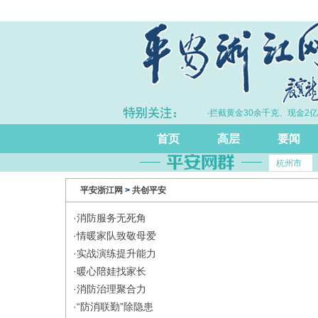
江持续完善打击治理电诈工作体系
·拦截黄金30余千克、现金2亿余
首页
高层
要闻
杭州市
平安浙江网
>
共创平安
·
消防服务无死角
·
情暖家队致敬母爱
·
实战演练提升能力
·
暖心陪娃找家长
·
消防治理聚合力
·
“防消联勤”除隐患