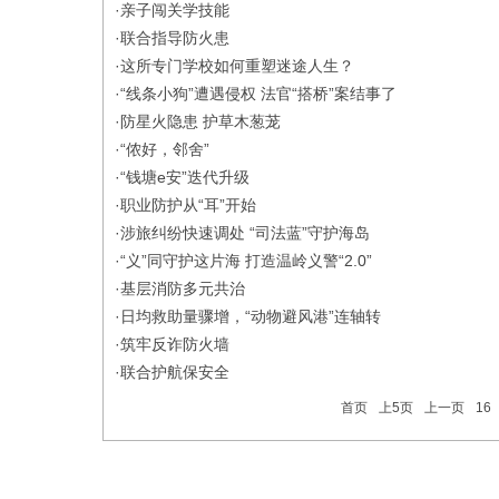
·
亲子闯关学技能
·
联合指导防火患
·
这所专门学校如何重塑迷途人生？
·
“线条小狗”遭遇侵权 法官“搭桥”案结事了
·
防星火隐患 护草木葱茏
·
“侬好，邻舍”
·
“钱塘e安”迭代升级
·
职业防护从“耳”开始
·
涉旅纠纷快速调处 “司法蓝”守护海岛
·
“义”同守护这片海 打造温岭义警“2.0”
·
基层消防多元共治
·
日均救助量骤增，“动物避风港”连轴转
·
筑牢反诈防火墙
·
联合护航保安全
首页
上5页
上一页
16