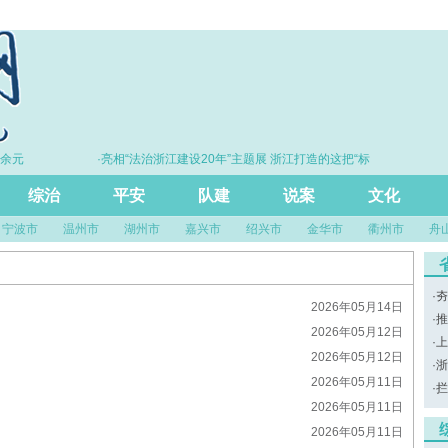
元
·亮相“法治浙江建设20年”主题展 浙江打造的这把“标
尺”引领风评行业规范发展
综治
平安
队建
说案
文化
宁波市
温州市
湖州市
嘉兴市
绍兴市
金华市
衢州市
舟
·
夯
2026年05月14日
·
推
2026年05月12日
·
上
2026年05月12日
·
浙
2026年05月11日
·
拦
2026年05月11日
2026年05月11日