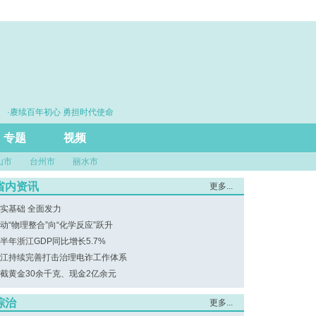
·赓续百年初心 勇担时代使命
·思维筑基 能力立身 实干建
专题
视频
山市
台州市
丽水市
省内资讯
更多...
实基础 全面发力
动“物理整合”向“化学反应”跃升
半年浙江GDP同比增长5.7%
江持续完善打击治理电诈工作体系
截黄金30余千克、现金2亿余元
综治
更多...