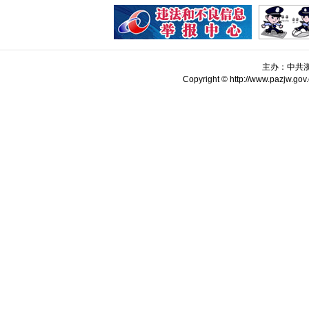
主办：中共
Copyright © http://www.pazjw