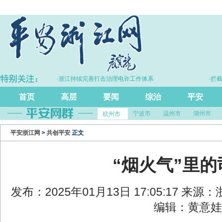
·浙江持续完善打击治理电诈工作体系
·拦截黄金
首页
高层
要闻
综治
平安
宁波市
温州市
湖州市
杭州市
平安浙江网
>
共创平安
正文
“烟火气”里
发布：2025年01月13日 17:05:17 来
编辑：黄意