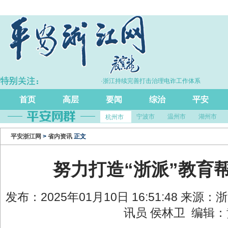
比增长5.7%
·浙江持续完善打击治理电诈工作体系
首页
高层
要闻
综治
平安
宁波市
温州市
湖州市
杭州市
平安浙江网
>
省内资讯
正文
努力打造“浙派”教育
发布：2025年01月10日 16:51:48 来源
讯员 侯林卫 编辑