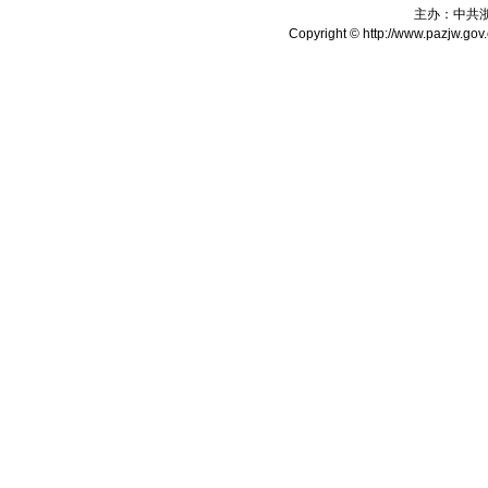
主办：中共
Copyright © http://www.pazjw