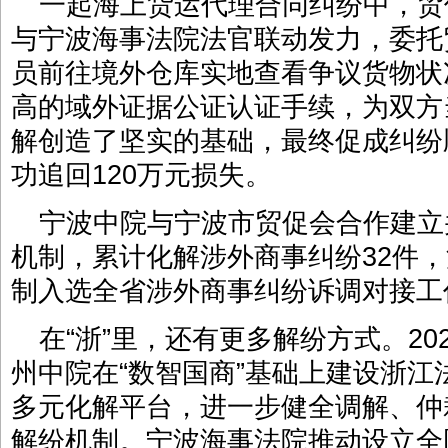
一起海上货运代理合同纠纷中，贸
与宁波海事法院法官联动发力，委托
员前往境外仓库实地查看争议货物状
高的域外证据公证认证手续，为双方
解创造了坚实的基础，最终促成纠纷
功追回120万元损失。
宁波中院与宁波市贸促会合作建立
机制，累计化解涉外商事纠纷32件，
制入选全省涉外商事纠纷诉调对接工
在“浙”里，还有更多解纷方式。20
州中院在“数智国商”基础上建设浙江
多元化解平台，进一步健全调解、仲
解纷机制。宁波海事法院推动设立全