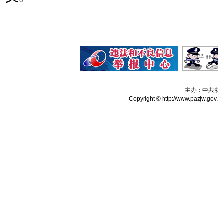
主办：中共
Copyright © http://www.pazjw