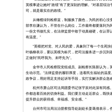
英模事迹让她对“政绩”有了更深刻的理解。“对基层综
司，就是最实在的政绩。”
从橄榄绿到检察蓝，制服换了颜色，为民的初心没
部李欣谦认为，不管在什么岗位，工作最终都要落到为民
一份文书做扎实，在法律监督中敢于动真碰硬，在认罪认
有温度。”
“英模把对党、对人民的爱，具象到了每一个生死抉
叶杨柳表示，要以英模为标尺，把司法服务进一步沉到基
正做到“民呼我为、未呼先为”。
金华市人民检察院党组成员、副检察长陈新认为，
生动示范。“法律监督的履职厚度，连着民生福祉的温度
政争议，用好用足支持起诉等手段，实打实解决群众急难
杭州市萧山区司法局团委书记张宇辰对此深有同感
作都连着百姓的切身利益。我们要主动走近群众，既快
提升群众的获得感、幸福感、安全感。”
台州市司法局法治督察指导处副处长姜蔼倩表示，作