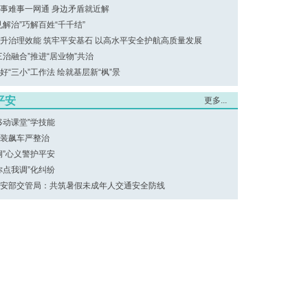
事难事一网通 身边矛盾就近解
见解治”巧解百姓“千千结”
升治理效能 筑牢平安基石 以高水平安全护航高质量发展
三治融合”推进“居业物”共治
好“三小”工作法 绘就基层新“枫”景
平安
更多...
移动课堂”学技能
装飙车严整治
桐”心义警护平安
你点我调”化纠纷
安部交管局：共筑暑假未成年人交通安全防线