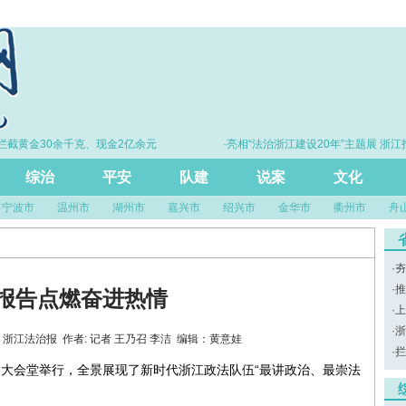
金30余千克、现金2亿余元
·亮相“法治浙江建设20年”主题展 浙江打造的
尺”引领风评行业规范发展
综治
平安
队建
说案
文化
宁波市
温州市
湖州市
嘉兴市
绍兴市
金华市
衢州市
舟
·
夯
·
推
”报告点燃奋进热情
·
上
·
浙
 来源：浙江法治报 作者: 记者 王乃召 李洁 编辑：黄意娃
·
拦
民大会堂举行，全景展现了新时代浙江政法队伍“最讲政治、最崇法