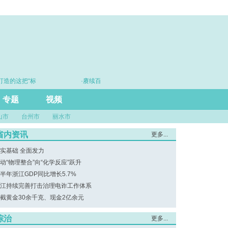
这把“标
·赓续百年初心 勇担时代使命
·思
专题
视频
山市
台州市
丽水市
省内资讯
更多...
实基础 全面发力
动“物理整合”向“化学反应”跃升
半年浙江GDP同比增长5.7%
江持续完善打击治理电诈工作体系
截黄金30余千克、现金2亿余元
综治
更多...