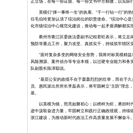
正立场，在每一份证据、每一份文书中尽精微，以实际
英模们“择一事终一生”的执着、“干一行钻一行”
任毛伯玲更加认清了综治岗位的职责使命。“综治中心
化市级综治中心规范化建设，推动每一起矛盾调解都实现
衢州市衢江区委政法委副书记程君旺表示，将立足
预防等重点工作，聚力攻坚、真抓实干，持续筑牢辖区
“面对复杂多变的网络安全形势，我将对标英模精
风险溯源、案件侦办等专业本领，以过硬专业能力和务
队副股长陈泽聪说。
“基层公安的政绩不在于轰轰烈烈的壮举，而在于久
员、惠民派出所所长李磊表示，将牢固树立“主防”理念
基。
以英模为镜，照亮如磐初心；以榜样为炬，勇担时
迹中汲取奋进力量，牢固树立和践行正确政绩观，持续锻
浙江建设，为推动新时代政法工作高质量发展不懈奋斗