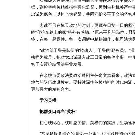
省高级人民法院刑三庭副庭长王海侠对报告中提及
据，到检察机关精准指控强化监督，再到审判机关严把
忠诚为底色、以担当为脊梁，共同守护公平正义的坚实步
忠诚不只在惊天动地的时刻，更藏在日复一日的坚
晓“守护车轮上的家”格外有感触。“原来平凡的岗位，
镜，在每一起案件、每一次调解中精耕细作，把司法为
“政治部干警是队伍的‘铸魂人’、干警的‘勤务员’
榜样为标尺，把对党忠诚融入政工日常的每件小事，把
实干实绩护航司法事业发展。
在余姚市委政法委政治处副主任俞文杰看来，政法
地气的队伍建设教材。要持续深挖英模精神的时代内涵
更加强大的精神合力。
学习英模
把群众口碑当“奖杯”
初心映民心，枝叶总关情。英模们的实践，生动诠释
“基层是服务群众的‘最后一公里’，也是践行初心