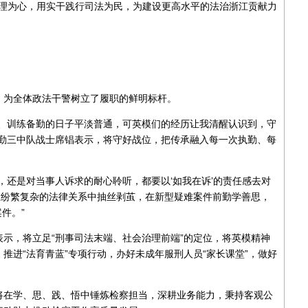
以情理为心，用实干践行司法为民，为建设更高水平的法治浙江贡献力
，为全体政法干警树立了履职的鲜明标杆。
勤、训练备勤的日子平淡普通，可英模们的经历让我清醒认识到，守
执勤三中队战士席锠表示，将守好战位，把传承融入每一次执勤、每
，还是对当事人诉求的耐心聆听，都要以‘如我在诉’的责任感去对
在纷繁复杂的法律关系中抽丝剥茧，在新型疑难案件前勤学善思，
件。”
示，将立足“刑事司法末端、社会治理前端”的定位，将英模精神
推进“法育青蓝”专项行动，办好未成年服刑人员“家长课堂”，做好
将在学、思、践、悟中锤炼检察担当，深耕业务能力，秉持客观公