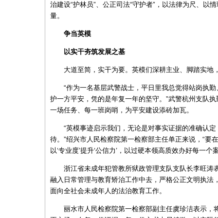
治建设“护林员”、公正司法“守护者”，以法律为尺、
量。
争当英模
以实干夯筑发展之基
大道至简，实干为要。英模们深耕主业、脚踏实地
“作为一名基层武警战士，平日里我总觉得站岗执
护一方平安，凭的是年复一年的坚守。”武警杭州支队
一场任务、每一班岗哨，为平安建设添砖加瓦。
“英模事迹启示我们，无论是对事实证据的准确认定
待。”绍兴市人民检察院第一检察部主任单正来说，“要
以‘专业度’提升‘公信力’，以过硬本领高质效办好每一个案
浙江省未成年犯管教所狱政管理支队支队长李旺涛表
融入日常管理与教育矫治工作中去，严格公正文明执法，
面向全社会未成年人的法治教育工作。
丽水市人民检察院第一检察部副主任虞珍洁表示，