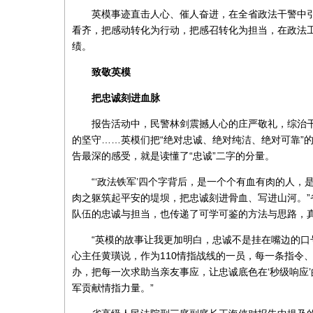
英模事迹直击人心、催人奋进，在全省政法干警中
看齐，把感动转化为行动，把感召转化为担当，在政法
绩。
致敬英模
把忠诚刻进血脉
报告活动中，民警林剑震撼人心的庄严敬礼，综治干
的坚守……英模们把“绝对忠诚、绝对纯洁、绝对可靠”
告最深的感受，就是读懂了“忠诚”二字的分量。
“‘政法铁军’四个字背后，是一个个有血有肉的人
肉之躯筑起平安的堤坝，把忠诚刻进骨血、写进山河。
队伍的忠诚与担当，也传递了可学可鉴的方法与思路，
“英模的故事让我更加明白，忠诚不是挂在嘴边的口
心主任黄璜说，作为110情指战线的一员，每一条指令
办，把每一次求助当亲友事应，让忠诚底色在‘秒级响应’
军贡献情指力量。”