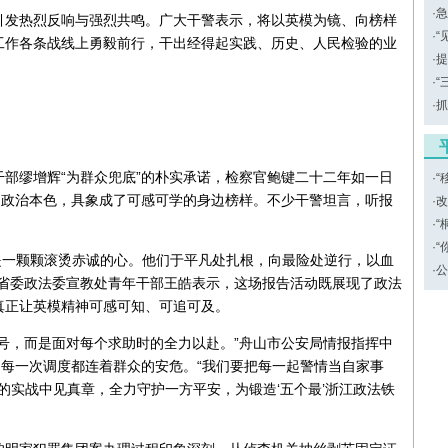
·
急
引发热烈反响与强烈共鸣。广大干警表示，将以英模为镜、向榜样
·
“
工作各条战线上勇毅前行，干出经得起实践、历史、人民检验的业
·
提
·
“
·
抓
部缪增辉“为群众兜底”的朴实承诺，检察官鲍键二十二年如一日
·
“
的政治本色，具象成了可感可学的身边榜样。不少干警坦言，听报
·
改
·
“
·
“
，是一颗颗滚烫赤诚的心。他们于平凡处扎根，向最险处逆行，以血
·
公
”省委政法委宣教处青年干部王皓表示，这场报告活动既展现了政法
真正让英模精神可感可知、可追可及。
号，而是面对每个求助时的全力以赴。”舟山市公安局情报指挥中
、每一次调度都连着群众的安危。“我们要把每一起警情当自家事
的实战中见真章，全力守护一方平安，为锻造‘五个最’浙江政法铁