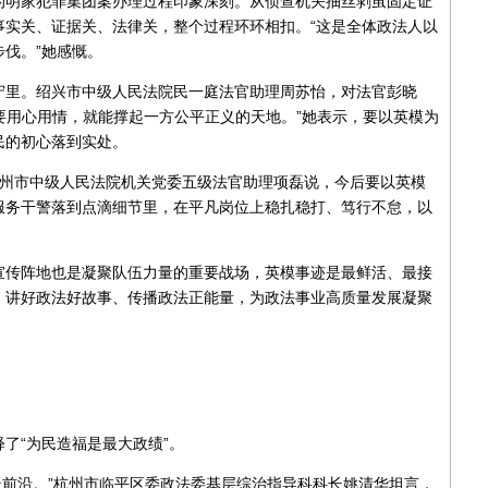
的明家犯罪集团案办理过程印象深刻。从侦查机关抽丝剥茧固定证
事实关、证据关、法律关，整个过程环环相扣。“这是全体政法人以
伐。”她感慨。
守里。绍兴市中级人民法院民一庭法官助理周苏怡，对法官彭晓
只要用心用情，就能撑起一方公平正义的天地。”她表示，要以英模为
民的初心落到实处。
。”温州市中级人民法院机关党委五级法官助理项磊说，今后要以英模
服务干警落到点滴细节里，在平凡岗位上稳扎稳打、笃行不怠，以
宣传阵地也是凝聚队伍力量的重要战场，英模事迹是最鲜活、最接
，讲好政法好故事、传播政法正能量，为政法事业高质量发展凝聚
了“为民造福是最大政绩”。
的最前沿。”杭州市临平区委政法委基层综治指导科科长姚清华坦言，