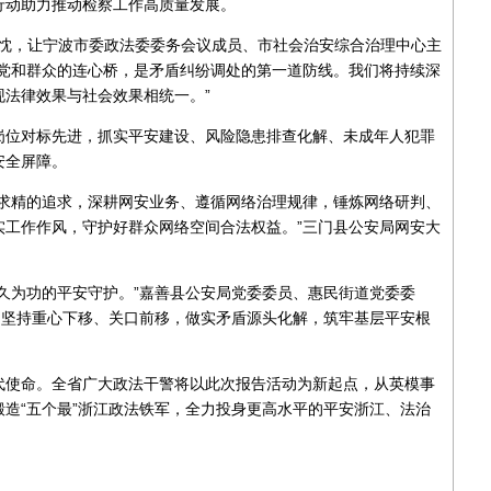
行动助力推动检察工作高质量发展。
的热忱，让宁波市委政法委委务会议成员、市社会治安综合治理中心主
是党和群众的连心桥，是矛盾纠纷调处的第一道防线。我们将持续深
法律效果与社会效果相统一。”
岗位对标先进，抓实平安建设、风险隐患排查化解、未成年人犯罪
安全屏障。
益求精的追求，深耕网安业务、遵循网络治理规律，锤炼网络研判、
实工作作风，守护好群众网络空间合法权益。”三门县公安局网安大
久为功的平安守护。”嘉善县公安局党委委员、惠民街道党委委
，坚持重心下移、关口前移，做实矛盾源头化解，筑牢基层平安根
代使命。全省广大政法干警将以此次报告活动为新起点，从英模事
造“五个最”浙江政法铁军，全力投身更高水平的平安浙江、法治
。