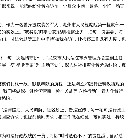
治干部来说，能把纠纷化解在诉前，让群众少跑一趟路、少打一场官
变。作为一名曾身披戎装的军人，湖州市人民检察院第一检察部干
的实效上。“我将以‘归零心态’钻研检察业务，把每一份案卷、每
罚、司法救助等工作中坚持‘如我在诉’，让检察工作既有力度，也
择、每一次温情守护中。”龙泉市人民法院审判管理办公室副主任
层，变“坐堂等案”为“主动下访”，深入村社排查化解矛盾纠纷，真
英模们扎根一线、默默奉献的历程，正是树立和践行正确政绩观的
。我们将纵深推进检优营商、检护民益等‘六检行动’，着力化解行
愁盼。”
。“法律援助、人民调解、社区矫正、普法宣传，每一项司法行政工
速回应诉求，也提前预判需求，把工作做在细处、落到实处，持续
为司法行政战线的一员，将以“时时放心不下”的责任感，当好法