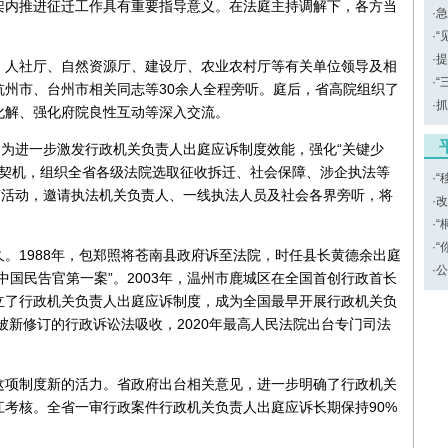
架内推进征迁工作具有重要指导意义。在法庭主持调解下，各方当
·
急
·
“
·
提
、人社厅、自然资源厅、建设厅、农业农村厅等有关单位领导及相
·
“
州市、台州市相关同志等30余人全程旁听。庭后，省高院组织了
·
抓
化解、强化府院良性互动等深入交流。
。为进一步激发行政机关负责人出庭应诉制度效能，强化“关键少
为契机，组织全省各级法院选取征收拆迁、社会保障、涉企执法等
·
“
”活动，邀请执法机关负责人、一线执法人员及社会各界旁听，将
·
改
·
“
·
“
。1988年，包郑照将苍南县政府诉至法院，时任县长黄德余出庭
·
公
国民告官第一案”。2003年，温州市鹿城区在全国首创行政首长
立了行政机关负责人出庭应诉制度，成为全国最早开展行政机关负
被新修订的行政诉讼法吸收，2020年最高人民法院出台专门司法
这项制度新的活力。省政府出台相关意见，进一步明确了行政机关
考核。全省一审行政案件行政机关负责人出庭应诉长期保持90%