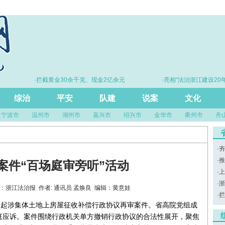
·拦截黄金30余千克、现金2亿余元
·亮相“法治浙江建设20年
尺”引领风评
综治
平安
队建
说案
文化
宁波市
温州市
湖州市
嘉兴市
绍兴市
金华市
衢州市
舟
·
夯
·
推
案件“百场庭审旁听”活动
·
上
·
浙
0 来源：浙江法治报 作者: 通讯员 孟焕良 编辑：黄意娃
·
拦
一起涉集体土地上房屋征收补偿行政协议再审案件。省高院党组成
庭应诉。案件围绕行政机关单方撤销行政协议的合法性展开，聚焦