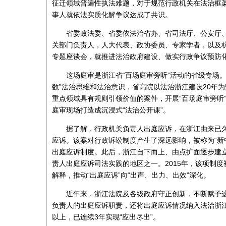
征迁领域普遍性执法难题，对于规范行政机关在法治框
事人就依法实质化解争议达成了共识。
省委政法委、省委依法治省办、省司法厅、公安厅
关部门负责人，人大代表、政协委员、专家学者，以及杭
专题座谈会，就推进法治政府建设、做实行政争议预防
这场庭审是浙江省“百场庭审旁听”活动的省级专场
数”法治思维和法治意识，省高院以法治浙江建设20年
重点领域具有规则引领价值的案件，开展“百场庭审旁听
庭审现场打造成沉浸式“法治公开课”。
据了解，行政机关负责人出庭应诉，在浙江由来已久
应诉。该案对行政诉讼制度产生了深远影响，被称为“新中
出庭应诉制度。此后，浙江自下而上、由点扩面逐步建
责人出庭应诉司法实践的地区之一。2015年，该项制度
解释，推动“出庭应诉”向“出声、出力、出效”深化。
近年来，浙江法院及各级政府守正创新，不断赋予
负责人的出庭应诉职责，还将出庭应诉情况纳入法治浙江
以上，已连续3年实现“应出尽出”。