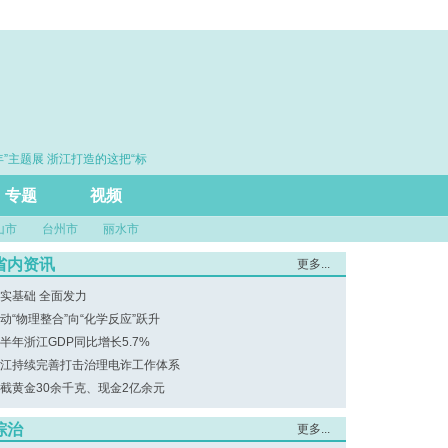
”主题展 浙江打造的这把“标
·赓续百年初心 勇担时代使命
行业规范发展
专题
视频
山市
台州市
丽水市
省内资讯
更多...
实基础 全面发力
动“物理整合”向“化学反应”跃升
半年浙江GDP同比增长5.7%
江持续完善打击治理电诈工作体系
截黄金30余千克、现金2亿余元
综治
更多...