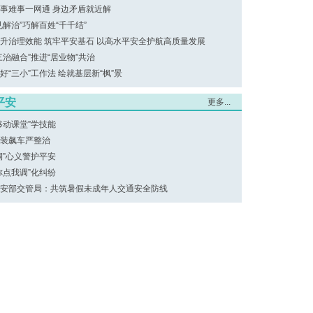
事难事一网通 身边矛盾就近解
见解治”巧解百姓“千千结”
升治理效能 筑牢平安基石 以高水平安全护航高质量发展
三治融合”推进“居业物”共治
好“三小”工作法 绘就基层新“枫”景
平安
更多...
移动课堂”学技能
装飙车严整治
桐”心义警护平安
你点我调”化纠纷
安部交管局：共筑暑假未成年人交通安全防线