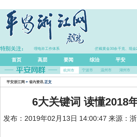
续完善打击治理电诈工作体系
·拦截黄金30余千克、现金2亿余元
首页
高层
要闻
综治
平安
宁波市
温州市
湖州市
杭州市
平安浙江网
>
省内资讯
正文
6大关键词 读懂201
发布：2019年02月13日 14:00:47 来