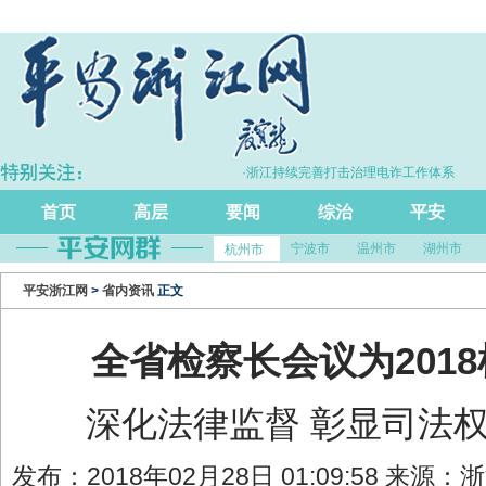
P同比增长5.7%
·浙江持续完善打击治理电诈工作体系
首页
高层
要闻
综治
平安
宁波市
温州市
湖州市
杭州市
平安浙江网
>
省内资讯
正文
全省检察长会议为201
深化法律监督 彰显司法权
发布：2018年02月28日 01:09:58 来源