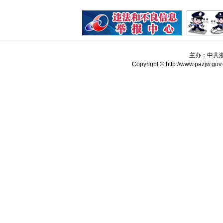
主办：中共
Copyright © http://www.pazjw