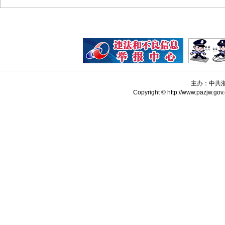
主办：中共
Copyright © http://www.pazjw