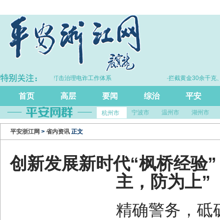
浙江持续完善打击治理电诈工作体系
·拦截黄金30余千克、现金2亿
首页
高层
要闻
综治
平安
宁波市
温州市
湖州市
杭州市
平安浙江网
>
省内资讯
正文
创新发展新时代“枫桥经验”
主，防为上”
精确警务，砥