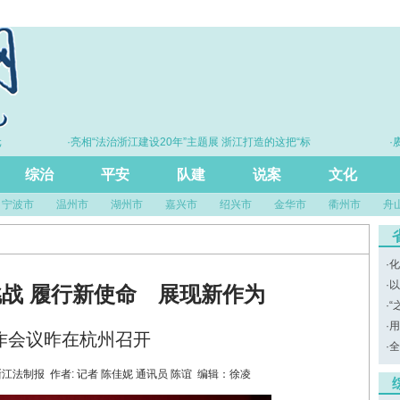
·亮相“法治浙江建设20年”主题展 浙江打造的这把“标
·赓续
尺”引领风评行业规范发展
综治
平安
队建
说案
文化
宁波市
温州市
湖州市
嘉兴市
绍兴市
金华市
衢州市
舟
·
化
·
以
战 履行新使命 展现新作为
·
“
·
用
作会议昨在杭州召开
·
全
来源：浙江法制报 作者: 记者 陈佳妮 通讯员 陈谊 编辑：徐凌