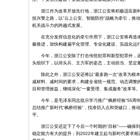
浙江作为改革开放先行地，浙江公安将积极适应新时
技兴警之路，以“云上公安、智能防控”战略为牵引，推
机关战斗力的跨越式发展。
在充分发挥信息化的牵引作用下，浙江公安将再造体
极推进，加快构建扁平化管理、专业化建设、实战化运
今年，浙江公安除了打击传统犯罪和新型犯罪外，还
头组织下，以排头兵、主力军的姿态，主动担当、坚定
除此之外，浙江公安还将以“最多跑一次”改革为根本
减材料、减时间的要求，构建全省统一规范、动态调整的
目和管理效益，继续深化“一窗受理、集成服务”改革等
今年，是毛泽东同志批示学习推广“枫桥经验”55周年
总结推广新时代“枫桥经验”，找准切入点和突破口，推
平。
浙江公安还定下了今后一个时期的“目标”——确保到2
稳定能力有大的提升；到2022年建立起与新时代要求