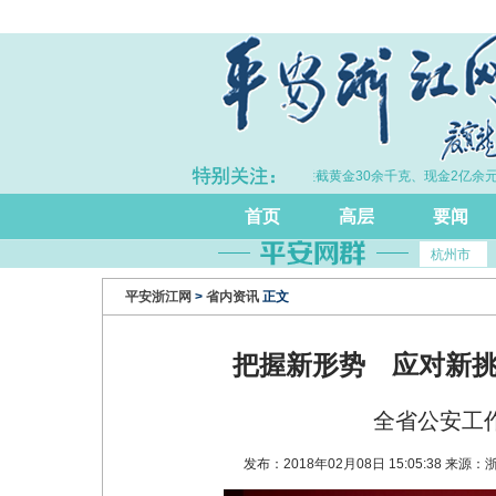
完善打击治理电诈工作体系
·拦截黄金30余千克、现金2亿余元
首页
高层
要闻
杭州市
平安浙江网
>
省内资讯
正文
把握新形势 应对新挑
全省公安工
发布：2018年02月08日 15:05:38 