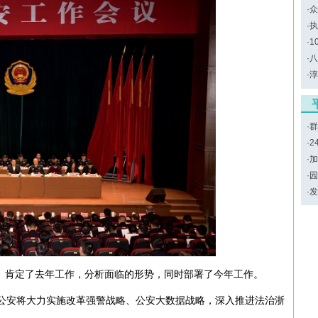
·
众
·
执
·
1
·
八
·
淳
·
群
·
2
·
加
·
园
·
发
肯定了去年工作，分析面临的形势，同时部署了今年工作。
公安将大力实施改革强警战略、公安大数据战略，深入推进法治浙