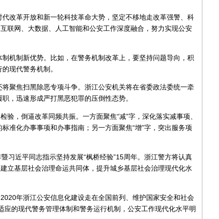
代改革开放和新一轮科技革命大势，坚定不移地走改革强警、科
动互联网、大数据、人工智能和公安工作深度融合，努力实现公安
制机制新优势。比如，在警务机制改革上，要坚持问题导向，积
行的现代警务机制。
将聚焦扫黑除恶专项斗争。浙江公安机关将在省委政法委统一牵
履职，迅速形成严打黑恶犯罪的压倒性态势。
检验，倒逼改革同频共振。一方面聚焦“减”字，深化落实减事项、
标准化办事事项和办事指南；另一方面聚焦“增”字，突出服务项
。
暨习近平同志指示坚持发展“枫桥经验”15周年。浙江警方将认真
动建立基层社会治理命运共同体，提升城乡基层社会治理现代化水
020年浙江公安信息化建设走在全国前列、维护国家安全和社会
相适应的现代警务管理体制和警务运行机制，公安工作现代化水平明