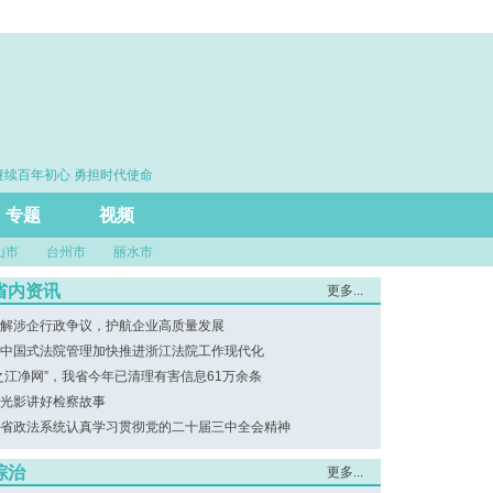
百年初心 勇担时代使命
·思维筑基 能力立身 实干建功
专题
视频
山市
台州市
丽水市
省内资讯
更多...
解涉企行政争议，护航企业高质量发展
中国式法院管理加快推进浙江法院工作现代化
之江净网”，我省今年已清理有害信息61万余条
光影讲好检察故事
省政法系统认真学习贯彻党的二十届三中全会精神
综治
更多...