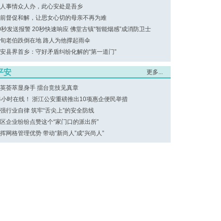
人事情众人办，此心安处是吾乡
前督促和解，让思女心切的母亲不再为难
0秒发送报警 20秒快速响应 佛堂古镇“智能烟感”成消防卫士
旬老伯跌倒在地 路人为他撑起雨伞
安县界首乡：守好矛盾纠纷化解的“第一道门”
平安
更多...
英荟萃显身手 擂台竞技见真章
4小时在线！ 浙江公安重磅推出10项惠企便民举措
强行业自律 筑牢“舌尖上”的安全防线
区企业纷纷点赞这个“家门口的派出所”
挥网格管理优势 带动“新尚人”成“兴尚人”