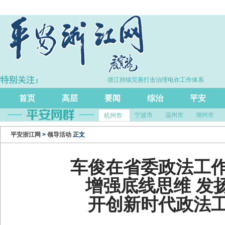
比增长5.7%
·浙江持续完善打击治理电诈工作体系
首页
高层
要闻
综治
平安
宁波市
温州市
湖州市
杭州市
平安浙江网
>
领导活动
正文
车俊在省委政法工
增强底线思维 发
开创新时代政法