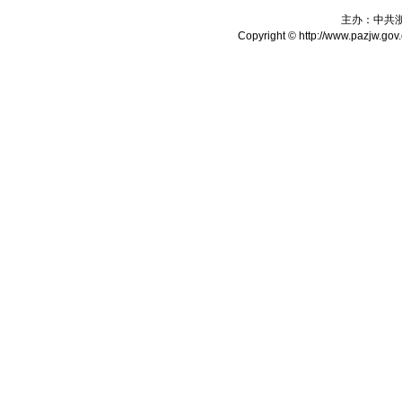
主办：中共
Copyright © http://www.pazjw