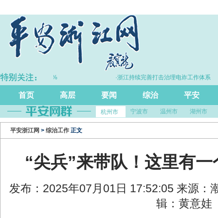
P同比增长5.7%
·浙江持续完善打击治理电诈工作体系
首页
高层
要闻
综治
平安
宁波市
温州市
湖州市
杭州市
平安浙江网
>
综治工作
正文
“尖兵”来带队！这里有一
发布：2025年07月01日 17:52:05 来
辑：黄意