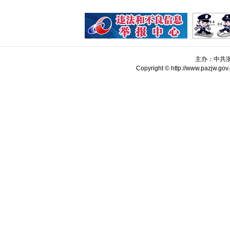
主办：中共
Copyright © http://www.pazjw