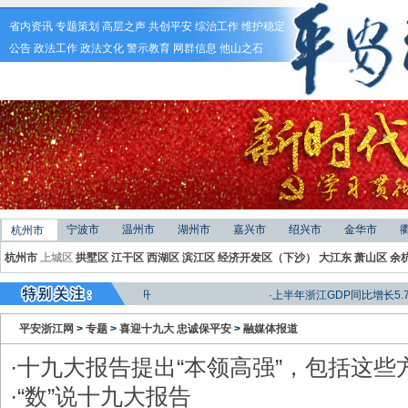
省内资讯
专题策划
高层之声
共创平安
综治工作
维护稳定
公告
政法工作
政法文化
警示教育
网群信息
他山之石
宁波市
温州市
湖州市
嘉兴市
绍兴市
金华市
杭州市
杭州市
上城区
拱墅区
江干区
西湖区
滨江区
经济开发区（下沙）
大江东
萧山区
余
动“物理整合”向“化学反应”跃升
·上半年浙江GDP同比增长5.7%
动“物理整合”向“化学反应”跃升
·上半年浙江GDP同比增长5.7%
平安浙江网
>
专题
>
喜迎十九大 忠诚保平安
>
融媒体报道
·
十九大报告提出“本领高强”，包括这些
·
“数”说十九大报告