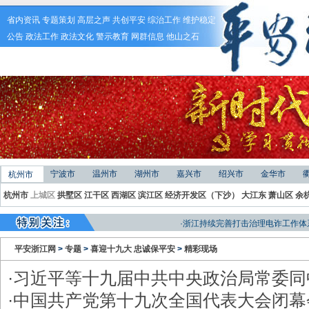
省内资讯
专题策划
高层之声
共创平安
综治工作
维护稳定
公告
政法工作
政法文化
警示教育
网群信息
他山之石
宁波市
温州市
湖州市
嘉兴市
绍兴市
金华市
杭州市
杭州市
上城区
拱墅区
江干区
西湖区
滨江区
经济开发区（下沙）
大江东
萧山区
余
浙江GDP同比增长5.7%
·浙江持续完善打击治理电诈工作体系
浙江GDP同比增长5.7%
·浙江持续完善打击治理电诈工作体系
平安浙江网
>
专题
>
喜迎十九大 忠诚保平安
>
精彩现场
·
习近平等十九届中共中央政治局常委同
·
中国共产党第十九次全国代表大会闭幕