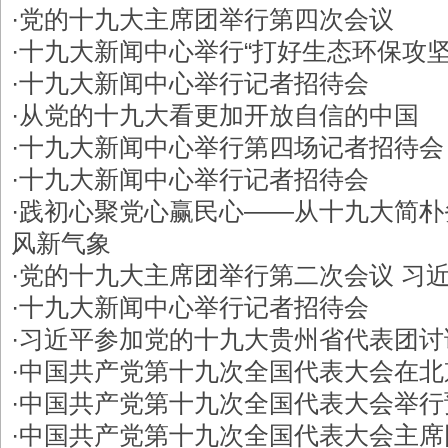
·
党的十九大主席团举行第四次会议
·
十九大新闻中心举行“打好生态环保攻坚
·
十九大新闻中心举行记者招待会
·
从党的十九大看更加开放自信的中国
·
十九大新闻中心举行第四场记者招待会
·
十九大新闻中心举行记者招待会
·
践初心聚党心赢民心——从十九大简朴
风新气象
·
党的十九大主席团举行第二次会议 习
·
十九大新闻中心举行记者招待会
·
习近平参加党的十九大贵州省代表团讨
·
中国共产党第十九次全国代表大会在北
·
中国共产党第十九次全国代表大会举行
·
中国共产党第十九次全国代表大会主席