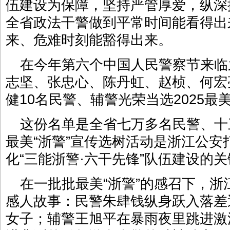
伍建设为保障，坚持严管厚爱，纵深
全省政法干警做到平常时间能看得出
来、危难时刻能豁得出来。
在今年第六个中国人民警察节来临
志坚、张忠心、陈丹虹、赵桢、何宏
健10名民警、辅警光荣当选2025最美
这份名单是全省七万多名民警、十
最美“浙警”宣传选树活动是浙江公安
化“三能浙警·六干先锋”队伍建设的
在一批批最美“浙警”的感召下，
感人故事：民警朱肆钱纵身跃入落差
女子；辅警王旭平在暴雨夜里跳进激