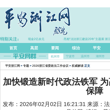
金30余千克、现金2亿余元
·亮相“法治浙江建设20年”主题展 浙江打造的
尺”引领风评行业规范发展
首页
高层
要闻
综治
平安
宁波市
温州市
湖州市
杭州市
平安浙江网
>
专题
>
2026浙江省委政法工作会议
>
权威解读
正文
加快锻造新时代政法铁军 
保障
发布：2026年02月02日 16:21:31 来源