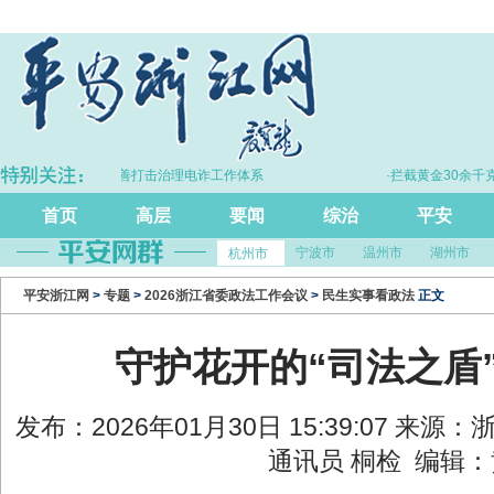
·浙江持续完善打击治理电诈工作体系
·拦截黄金30余千克、
首页
高层
要闻
综治
平安
宁波市
温州市
湖州市
杭州市
平安浙江网
>
专题
>
2026浙江省委政法工作会议
>
民生实事看政法
正文
守护花开的“司法之盾
发布：2026年01月30日 15:39:07 来
通讯员 桐检 编辑