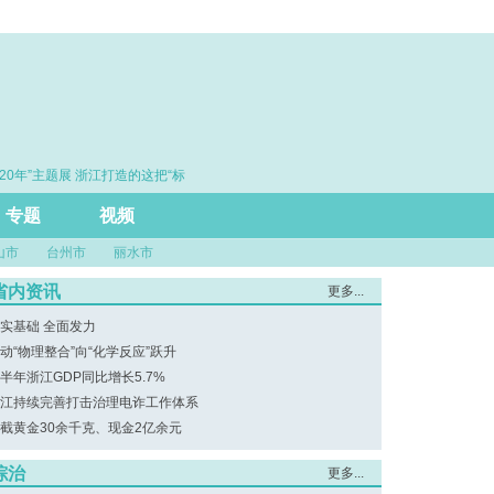
年”主题展 浙江打造的这把“标
·赓续百年初心 勇担时代使命
评行业规范发展
专题
视频
山市
台州市
丽水市
省内资讯
更多...
实基础 全面发力
动“物理整合”向“化学反应”跃升
半年浙江GDP同比增长5.7%
江持续完善打击治理电诈工作体系
截黄金30余千克、现金2亿余元
综治
更多...