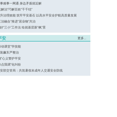
事难事一网通 身边矛盾就近解
见解治”巧解百姓“千千结”
升治理效能 筑牢平安基石 以高水平安全护航高质量发展
三治融合”推进“居业物”共治
好“三小”工作法 绘就基层新“枫”景
平安
更多...
移动课堂”学技能
装飙车严整治
桐”心义警护平安
你点我调”化纠纷
安部交管局：共筑暑假未成年人交通安全防线