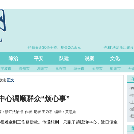
·拦截黄金30余千克、现金2亿余元
·亮相“法治浙江建设20
尺”引领风
综治
平安
队建
说案
文化
宁波市
温州市
湖州市
嘉兴市
绍兴市
金华市
衢州市
舟
政法
正文
·
夯
·
推
中心调顺群众“烦心事”
·
上
·
浙
34 来源：浙江法治报 作者: 记者 王乃召 编辑：黄意娃
·
拦
是很难拿到工伤赔偿款。他没想到，只跑了趟综治中心，近日便拿