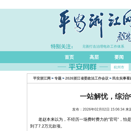
DP同比增长5.7%
·浙江持续完善打击治理电诈工作体系
首页
高层
要闻
杭州市
平安浙江网
>
专题
>
2026浙江省委政法工作会议
>
民生实事看
一站解忧，综治
发布：2026年02月02日 15:06:
老赵本来以为，不经历一场费时费力的“官司”，怕
到了7.2万元款项。