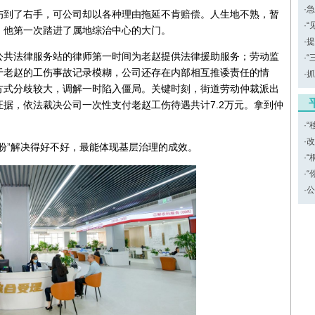
·
急
伤到了右手，可公司却以各种理由拖延不肯赔偿。人生地不熟，暂
·
“
，他第一次踏进了属地综治中心的大门。
·
提
公共法律服务站的律师第一时间为老赵提供法律援助服务；劳动监
·
“
于老赵的工伤事故记录模糊，公司还存在内部相互推诿责任的情
·
抓
方式分歧较大，调解一时陷入僵局。关键时刻，街道劳动仲裁派出
据，依法裁决公司一次性支付老赵工伤待遇共计7.2万元。拿到仲
·
“
·
改
盼”解决得好不好，最能体现基层治理的成效。
·
“
·
“
·
公