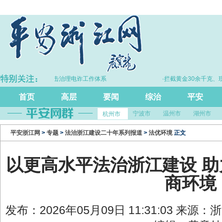
持续完善打击治理电诈工作体系
·拦截黄金30余千克、现金2亿余元
首页
高层
要闻
综治
平安
宁波市
温州市
湖州市
杭州市
平安浙江网
>
专题
>
法治浙江建设二十年系列报道
>
法优环境
正文
以更高水平法治浙江建设 
商环境
发布：2026年05月09日 11:31:03 来