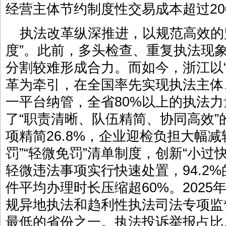
经营主体节约制度性交易成本超过20
执法改革纵深推进，以规范高效的
度”。此前，多头检查、重复执法现
分割较难形成合力。而如今，浙江以
革为牵引，在全国率先实现执法主体
一平台纳管，全省80%以上的执法
了“职责清晰、队伍精简、协同高效
项精简26.8%，企业迎检负担大幅
罚”“轻微免罚”清单制度，创新“小过
轻微违法事项实行快速处置，94.2
件平均办理时长压缩超60%。202
规异地执法和趋利性执法司法专项监
最低的省份之一。执法投诉举报占比从改