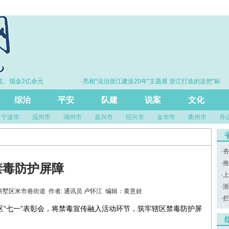
、现金2亿余元
·亮相“法治浙江建设20年”主题展 浙江打造的这把“标
尺”引领风评行业规范发展
综治
平安
队建
说案
文化
宁波市
温州市
湖州市
嘉兴市
绍兴市
金华市
衢州市
舟
·
夯
·
推
禁毒防护屏障
·
上
·
浙
 来源：拱墅区米市巷街道 作者: 通讯员 卢怀江 编辑：黄意娃
·
拦
区“七一”表彰会，将禁毒宣传融入活动环节，筑牢辖区禁毒防护屏