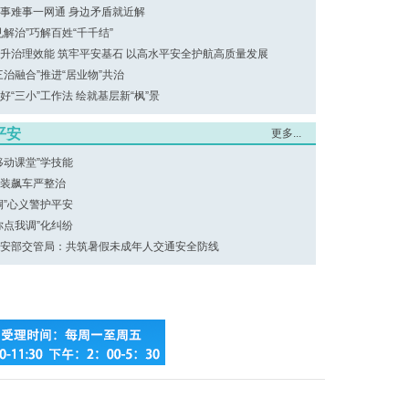
事难事一网通 身边矛盾就近解
见解治”巧解百姓“千千结”
升治理效能 筑牢平安基石 以高水平安全护航高质量发展
三治融合”推进“居业物”共治
好“三小”工作法 绘就基层新“枫”景
平安
更多...
移动课堂”学技能
装飙车严整治
桐”心义警护平安
你点我调”化纠纷
安部交管局：共筑暑假未成年人交通安全防线