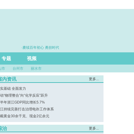
·赓续百年初心 勇担时代使命
·思维筑基 能力
专题
视频
山市
台州市
丽水市
省内资讯
更多...
实基础 全面发力
动“物理整合”向“化学反应”跃升
半年浙江GDP同比增长5.7%
江持续完善打击治理电诈工作体系
截黄金30余千克、现金2亿余元
综治
更多...