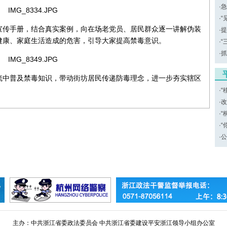
·
急
·
“
宣传手册，结合真实案例，向在场老党员、居民群众逐一讲解伪装
·
提
健康、家庭生活造成的危害，引导大家提高禁毒意识。
·
“
·
抓
流中普及禁毒知识，带动街坊居民传递防毒理念，进一步夯实辖区
·
“
·
改
·
“
·
“
·
公
主办：中共浙江省委政法委员会 中共浙江省委建设平安浙江领导小组办公室