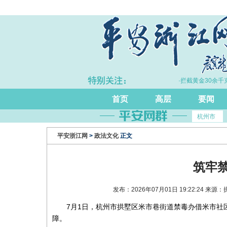
·浙江持续完善打击治理电诈工作体系
·拦截黄金30余千克
首页
高层
要闻
杭州市
平安浙江网
>
政法文化
正文
筑牢
发布：2026年07月01日 19:22:24
7月1日，杭州市拱墅区米市巷街道禁毒办借米市社
障。