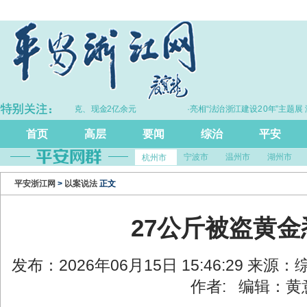
拦截黄金30余千克、现金2亿余元
·亮相“法治浙江建设20年”主题展 浙江
尺”引领风评行业规范发展
首页
高层
要闻
综治
平安
宁波市
温州市
湖州市
杭州市
平安浙江网
>
以案说法
正文
27公斤被盗黄
发布：2026年06月15日 15:46:29 
作者: 编辑：