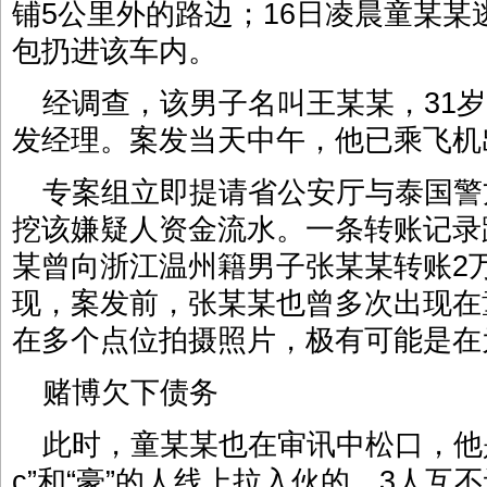
铺5公里外的路边；16日凌晨童某
包扔进该车内。
经调查，该男子名叫王某某，31
发经理。案发当天中午，他已乘飞机
专案组立即提请省公安厅与泰国警
挖该嫌疑人资金流水。一条转账记录
某曾向浙江温州籍男子张某某转账2
现，案发前，张某某也曾多次出现在
在多个点位拍摄照片，极有可能是在
赌博欠下债务
此时，童某某也在审讯中松口，他
c”和“豪”的人线上拉入伙的，3人互不