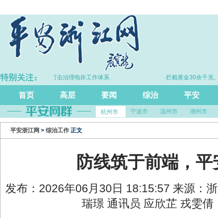
·浙江持续完善打击治理电诈工作体系
·拦截黄金30余千克、现金
首页
高层
要闻
综治
平安
宁波市
温州市
湖州市
杭州市
平安浙江网
>
综治工作
正文
防线筑于前端，平
发布：2026年06月30日 18:15:57 来源
瑞璟 通讯员 应欣芷 戎雯