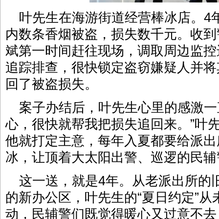
叶先生在海游街道经营棒冰店。
4
内数条香烟被盗，损失数千元。收到
斌第一时间赶往现场，调取周边监控
追踪排查，很快锁定盗窃嫌疑人并将
回了被盗损失。
案子办结后，叶先生心里的感激一
心，很快就帮我把损失追回来。”叶
他就打定主意，每年入夏都要给派出
冰，让顶着大太阳出警、巡逻的民辅
这一送，就是4年。从老派出所的
的新办公区，叶先生的“夏日约定”
动，民辅警们既觉得暖心又过意不去