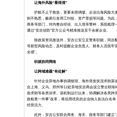
让海外风险“看得清”
护航不止于救急，更要未雨绸缪。企业出海风险大
则不熟悉，极易引发用工纠纷、资产受损等问题。为此，
商务等部门，对内整合经侦、出入境等警种，系统梳理一
通过“安吉侦防”官方公众号精准推送至千余家企业。
除政策资讯推送外，安吉公安立足警务职能，同步
等新型风险动态，及时提醒企业负责人、财务人员筑牢
全感”。
织就协同网络
让跨域难题“有处解”
针对企业异地办事协调烦琐、海外突发状况求助渠
合上海、义乌、郑州等12处异地安吉商会设立警企联络
急求助等各类诉求。该机制运行以来，协调解决各类跨境
政检查一件事”改革，将信用优良的企业纳入执法白名
经营活力。
此外，安吉公安联合商务、海关、税务等部门建立“