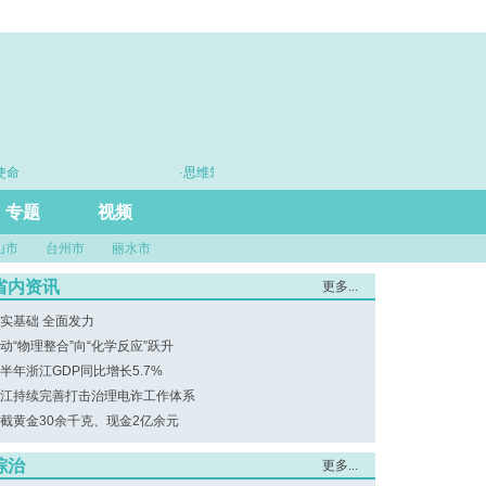
命
·思维筑基 能力立身 实干建功
·司
专题
视频
山市
台州市
丽水市
省内资讯
更多...
实基础 全面发力
动“物理整合”向“化学反应”跃升
半年浙江GDP同比增长5.7%
江持续完善打击治理电诈工作体系
截黄金30余千克、现金2亿余元
综治
更多...