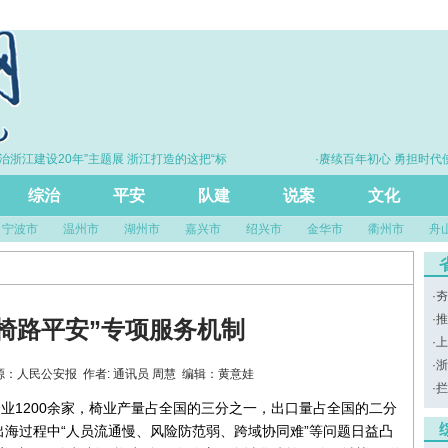
浙江建设20年”主题展 浙江打造的这把“标
·赓续百年初心 勇担时代使
尺”引领风评行业规范发展
综治
平安
队建
说案
文化
宁波市
温州市
湖州市
嘉兴市
绍兴市
金华市
衢州市
舟
·
夯
·
推
椅路平安”专项服务机制
·
上
·
浙
31 来源：人民公安报 作者: 通讯员 周慧 编辑：黄意娃
·
拦
企业1200余家，椅业产量占全国的三分之一，出口量占全国的二分
海过程中“人员流通慢、风险防范弱、跨域协同难”等问题日益凸