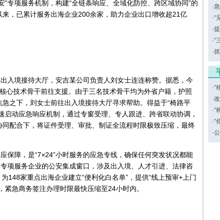
安”专项服务机制，构建“全链条响应、全域化防控、跨区域协同”的
·
急
来，已累计服务出海企业200余家，助力企业出口增收超21亿
·
“
·
提
·
“
·
抓
局出入境接待大厅，安吉某公司负责人刘女士连连称赞。据悉，今
·
“
内核心技术骨干前往支援。由于三名技术骨干均为外省户籍，护照
·
改
焦急之下，刘女士前往出入境接待大厅寻求帮助。得益于“椅路平
·
“
迅速启动应急响应机制，通过专窗受理、专人跟进、跨省联动协调，
·
“
协同配合下，将证件受理、审批、制证全流程时限极致压缩，最终
·
公
应保障，是“7×24”小时服务的应急专线，确保任何突发状况都能
了专项服务企业的公安集成窗口，涉及出入境、人才引进、法律咨
为148家重点出海企业建立“便利化白名单”，提供“线上预审+上门
%，紧急商务签注办理时限最快压缩至24小时内。