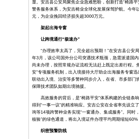
显。安吉县公安局聚焦企业急难愁盼，创新打造“椅路平
警务服务体系，为安吉椅业全球化发展保驾护航。今年以
元，为企业挽回经济损失超3000万元。
架起出海专窗
让跨境通行“极速办”
“办理效率太高了，完全超出预期！”在安吉县公安
年3月，该公司国外分公司突遇技术瓶颈，急需派遣国
尚未办理，按照常规办证流程无法赶上既定出差行程。
安”专项服务机制，出入境接待大厅助企出海服务专窗
联动出入境、治安等多警种同步介入，在省、市多部门
保障技术团队如期出境驰援。
高效服务的背后，是“椅路平安”体系构建的全链条响
得到“一事一议”的精准响应。安吉公安在全省率先设立
询等14项跨警种业务实现“一窗通办、集成服务”。同时，
核验”的绿色通道，将出入境证件办理平均周期缩短60
织密预警防线