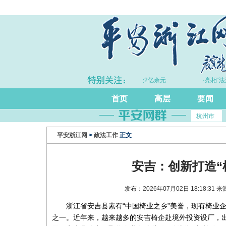
体系
·拦截黄金30余千克、现金2亿余元
·亮相“法治
首页
高层
要闻
杭州市
平安浙江网
>
政法工作
正文
安吉：创新打造“
发布：2026年07月02日 18:18:
浙江省安吉县素有“中国椅业之乡”美誉，现有椅业
之一。近年来，越来越多的安吉椅企赴境外投资设厂，出