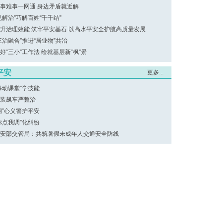
事难事一网通 身边矛盾就近解
见解治”巧解百姓“千千结”
升治理效能 筑牢平安基石 以高水平安全护航高质量发展
三治融合”推进“居业物”共治
好“三小”工作法 绘就基层新“枫”景
平安
更多...
移动课堂”学技能
装飙车严整治
桐”心义警护平安
你点我调”化纠纷
安部交管局：共筑暑假未成年人交通安全防线