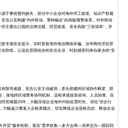
多源于事前预判缺失，部分中小企业对海外劳工政策、知识产权规
安吉公安构建“内外联动、警种融合”的风险预警体系，对外联动
些主要出口国的法律法规、经贸政策、安全风险“三张清单”，并
配套专项安全提示，实时更新境外电信网络诈骗、涉华商经济犯罪
安全防线，让远在异国他乡的安吉企业，时刻感受到来自家乡的“安
道有限等难题，安吉公安主动破局，牵头搭建跨区域协作桥梁，联
站，落地跨区域警务协同机制，远程承接政策咨询、人员协查、应
经营难题20件，大幅压缩企业海外纠纷处置时长。深化“涉企行
单，大幅减少重复入企检查频次，切实降低企业迎检负担、释放企业
大外贸”服务机制，落实“需求收集—多方会商—清单交办—跟踪回