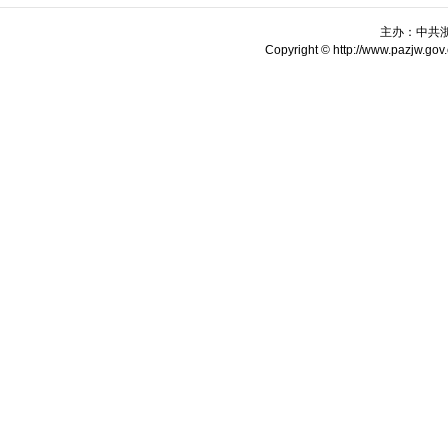
主办：中共
Copyright © http://www.pazjw