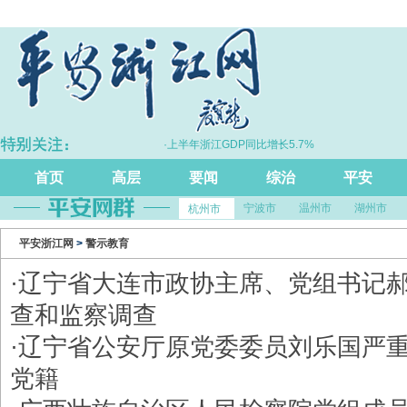
应”跃升
·上半年浙江GDP同比增长5.7%
首页
高层
要闻
综治
平安
宁波市
温州市
湖州市
杭州市
平安浙江网
>
警示教育
·
辽宁省大连市政协主席、党组书记
查和监察调查
·
辽宁省公安厅原党委委员刘乐国严
党籍