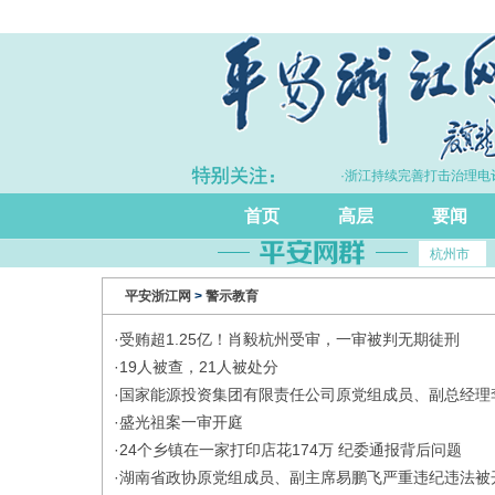
·上半年浙江GDP同比增长5.7%
·浙江持续完善打击治理电诈
首页
高层
要闻
杭州市
平安浙江网
>
警示教育
·
受贿超1.25亿！肖毅杭州受审，一审被判无期徒刑
·
19人被查，21人被处分
·
国家能源投资集团有限责任公司原党组成员、副总经理
·
盛光祖案一审开庭
·
24个乡镇在一家打印店花174万 纪委通报背后问题
·
湖南省政协原党组成员、副主席易鹏飞严重违纪违法被