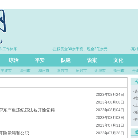
工作体系
·拦截黄金30余千克、现金2亿余元
·亮相
综治
平安
队建
说案
文化
宁波市
温州市
湖州市
嘉兴市
绍兴市
金华市
衢州市
舟
·
夯
2023年08月24日
·
推
2023年08月08日
·
上
李东严重违纪违法被开除党籍
2023年08月04日
·
浙
2023年08月03日
·
拦
2023年07月31日
开除党籍和公职
2023年07月28日