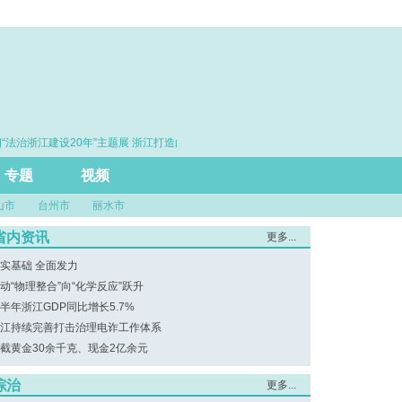
“法治浙江建设20年”主题展 浙江打造的这把“标
·赓续百年初心 勇担时
尺”引领风评行业规范发展
专题
视频
山市
台州市
丽水市
省内资讯
更多...
实基础 全面发力
动“物理整合”向“化学反应”跃升
半年浙江GDP同比增长5.7%
江持续完善打击治理电诈工作体系
截黄金30余千克、现金2亿余元
综治
更多...