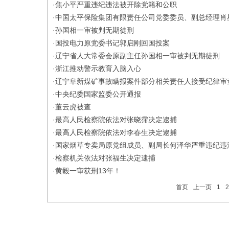
·
焦小平严重违纪违法被开除党籍和公职
·
中国太平保险集团有限责任公司党委委员、副总经理肖
·
孙国相一审被判无期徒刑
·
国投电力原党委书记郭启刚回国投案
·
辽宁省人大常委会原副主任孙国相一审被判无期徒刑
·
浙江推动警示教育入脑入心
·
辽宁阜新煤矿事故瞒报案件部分相关责任人接受纪律审
·
中央纪委国家监委公开通报
·
董云虎被查
·
最高人民检察院依法对张晓霈决定逮捕
·
最高人民检察院依法对李春生决定逮捕
·
国家烟草专卖局原党组成员、副局长何泽华严重违纪违
·
检察机关依法对张福生决定逮捕
·
黄毅一审获刑13年！
首页
上一页
1
2