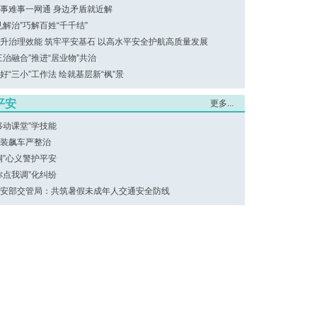
事难事一网通 身边矛盾就近解
见解治”巧解百姓“千千结”
升治理效能 筑牢平安基石 以高水平安全护航高质量发展
三治融合”推进“居业物”共治
好“三小”工作法 绘就基层新“枫”景
平安
更多...
移动课堂”学技能
装飙车严整治
桐”心义警护平安
你点我调”化纠纷
安部交管局：共筑暑假未成年人交通安全防线