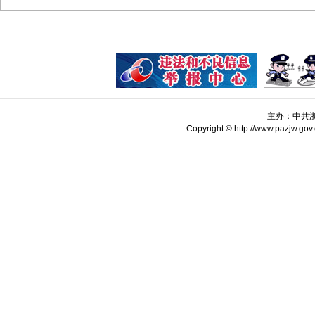
主办：中共
Copyright © http://www.pazjw