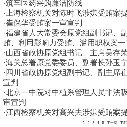
·
筑牢医药采购廉洁防线
·
上海检察机关对陈时飞涉嫌受贿案
·
崔保华受贿案一审宣判
·
福建省人大常委会原党组副书记、
贿、利用影响力受贿、滥用职权案一
·
山西省政协原党组书记、主席吴存
·
海关总署原党委委员、副署长孙玉
·
四川省政协原党组副书记、副主席
宣判
·
北京一中院对中植系管理人员非法
审宣判
·
江西检察机关对高兴夫涉嫌受贿案
1
2
3
4
5
下一页
下5