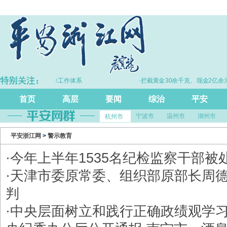
续完善打击治理电诈工作体系
·拦截黄金30余千克、现金2亿余元
首页
高层
要闻
综治
平安
宁波市
温州市
湖州市
杭州市
平安浙江网
>
警示教育
·
今年上半年1535名纪检监察干部被
·
天津市委原常委、组织部原部长周
判
·
中央层面树立和践行正确政绩观学习