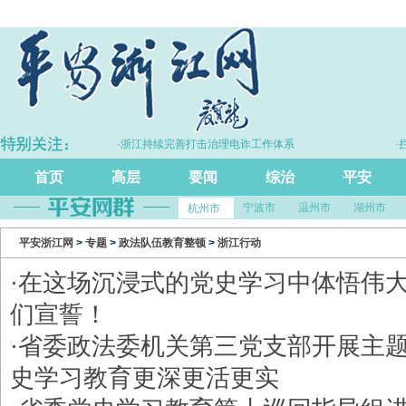
·浙江持续完善打击治理电诈工作体系
·拦截
首页
高层
要闻
综治
平安
宁波市
温州市
湖州市
杭州市
平安浙江网
>
专题
>
政法队伍教育整顿
>
浙江行动
·
在这场沉浸式的党史学习中体悟伟
们宣誓！
·
省委政法委机关第三党支部开展主题
史学习教育更深更活更实