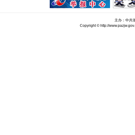
主办：中共
Copyright © http://www.pazjw