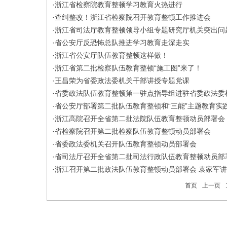
·
浙江省检察院教育整顿学习教育火热进行
·
查纠整改！浙江省检察院召开教育整顿工作推进会
·
浙江省司法厅教育整顿领导小组专题研究厅机关突出问
·
省公安厅反恐怖总队推进学习教育走深走实
·
浙江省公安厅队伍教育整顿这样做！
·
浙江省第二批检察队伍教育整顿“施工图”来了！
·
王昌荣为省委政法委机关干部讲授专题党课
·
​省委政法队伍教育整顿第一驻点指导组进驻省委政法委
·
省公安厅部署第二批队伍教育整顿和“三能”主题教育实
·
浙江高院召开全省第二批法院队伍教育整顿动员部署会
·
​省检察院召开第二批检察队伍教育整顿动员部署会
·
省委政法委机关召开队伍教育整顿动员部署会
·
​省司法厅召开全省第二批司法行政队伍教育整顿动员部
·
浙江召开第二批政法队伍教育整顿动员部署会 袁家军
首页
上一页