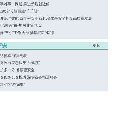
事难事一网通 身边矛盾就近解
见解治”巧解百姓“千千结”
升治理效能 筑牢平安基石 以高水平安全护航高质量发展
三治融合”推进“居业物”共治
好“三小”工作法 绘就基层新“枫”景
平安
更多...
绝侥幸 守法驾驶
德跑出应急快反“加速度”
护多一分 暑假更安全
赛促练以赛提质 深耕业务精进服务
清小区“糊涂账”