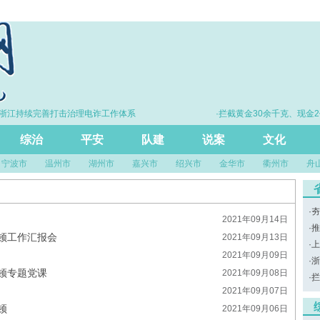
浙江持续完善打击治理电诈工作体系
·拦截黄金30余千克、现金2
综治
平安
队建
说案
文化
宁波市
温州市
湖州市
嘉兴市
绍兴市
金华市
衢州市
舟
·
夯
2021年09月14日
·
推
顿工作汇报会
2021年09月13日
·
上
2021年09月09日
·
浙
顿专题党课
2021年09月08日
·
拦
2021年09月07日
顿
2021年09月06日