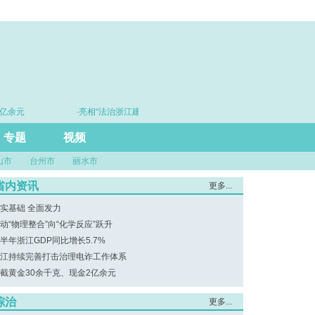
亿余元
·亮相“法治浙江建设20年”主题展 浙江打造的这把“标
尺”引领风评行业规范发展
专题
视频
山市
台州市
丽水市
省内资讯
更多...
实基础 全面发力
动“物理整合”向“化学反应”跃升
半年浙江GDP同比增长5.7%
江持续完善打击治理电诈工作体系
截黄金30余千克、现金2亿余元
综治
更多...