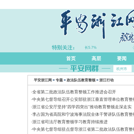
跃升
·上半年浙江GDP同比增长5.7%
·
首页
高层
要闻
杭州市
平安浙江网
>
专题
>
政法队伍教育整顿
>
浙江行动
·
全省第二批政法队伍教育整顿工作推进会召开
·
​中央第七督导组召开公安部驻浙江垂直管理单位教育整
·
浙江省公安厅坚持“四学四突出”推动教育整顿走深走实
·
李占国为省高院和宁波海事法院全体干警讲队伍教育整
·
浙江省司法厅教育整顿学习教育持续推进
·
中央第七督导组驻点督导浙江省第二批政法队伍教育整