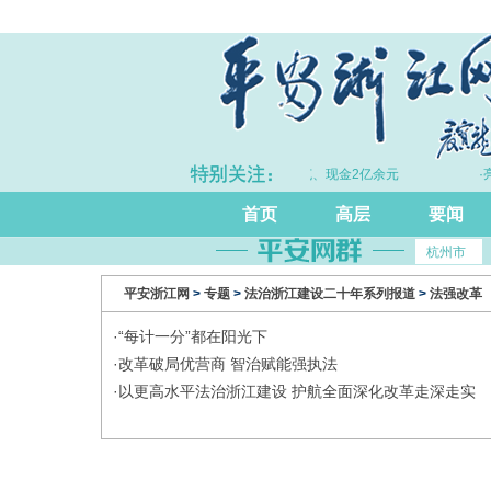
电诈工作体系
·拦截黄金30余千克、现金2亿余元
·亮
首页
高层
要闻
杭州市
平安浙江网
>
专题
>
法治浙江建设二十年系列报道
>
法强改革
·
“每计一分”都在阳光下
·
改革破局优营商 智治赋能强执法
·
以更高水平法治浙江建设 护航全面深化改革走深走实