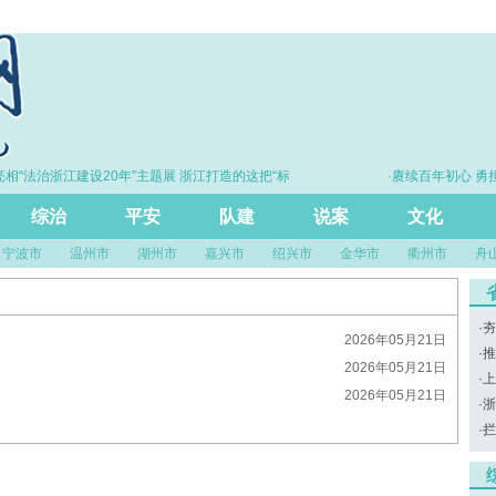
相“法治浙江建设20年”主题展 浙江打造的这把“标
·赓续百年初心 勇担
尺”引领风评行业规范发展
综治
平安
队建
说案
文化
宁波市
温州市
湖州市
嘉兴市
绍兴市
金华市
衢州市
舟
·
夯
2026年05月21日
·
推
2026年05月21日
·
上
2026年05月21日
·
浙
·
拦