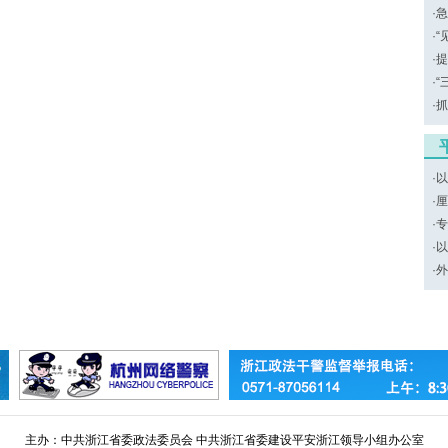
·
急
·
“
·
提
·
“
·
抓
·
以
·
厘
·
专
·
以
·
外
主办：中共浙江省委政法委员会 中共浙江省委建设平安浙江领导小组办公室