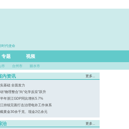
时代使命
·思维筑基 能力立身 实干建功
专题
视频
山市
台州市
丽水市
省内资讯
更多...
实基础 全面发力
动“物理整合”向“化学反应”跃升
半年浙江GDP同比增长5.7%
江持续完善打击治理电诈工作体系
截黄金30余千克、现金2亿余元
综治
更多...