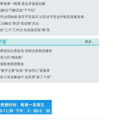
事难事一网通 身边矛盾就近解
见解治”巧解百姓“千千结”
升治理效能 筑牢平安基石 以高水平安全护航高质量发展
三治融合”推进“居业物”共治
好“三小”工作法 绘就基层新“枫”景
平安
更多...
赛促练以赛提质 深耕业务精进服务
清小区“糊涂账”
项检查限期整改
“数字之桥”绘就 “侨乡同心”新篇章
卖小哥送餐途中 给民警“派了个单”