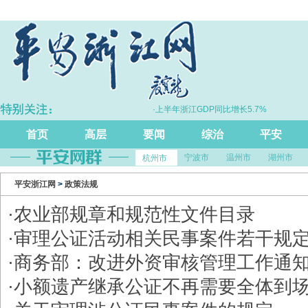
“化学反应”跃升
·上半年浙江GDP同比增长5.7%
首页
高层
要闻
综治
平安
宁波市
温州市
湖州市
杭州市
平安浙江网
>
政策法规
·
农业部规章和规范性文件目录
·
审理公证活动相关民事案件若干规
·
商务部：改进外资审核管理工作通
·
小额遗产继承公证不再需要全体到