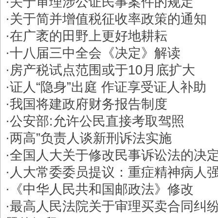
·
关于审理涉公证民事案件的规定
·
关于简并增值税征收率政策的通知
·
在广袤的田野上更好地耕耘
·
十八届三中全会《决定》解读
·
房产税试点范围或于10月底扩大
·
证人“隐身”出庭 作证享受证人补助
·
我国将建政府财务报告制度
·
公安部:允许公民直接考取驾照
·
两高”负责人谈新刑诉法实施
·
全国人大关于修改民事诉讼法的决
·
人大常委委员提议：重症精神病人
·
《中华人民共和国邮政法》修改
·
最高人民法院关于审理买卖合同纠