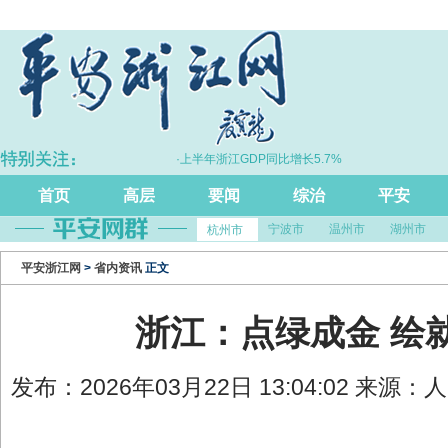
”跃升
·上半年浙江GDP同比增长5.7%
首页
高层
要闻
综治
平安
宁波市
温州市
湖州市
杭州市
平安浙江网
>
省内资讯
正文
浙江：点绿成金 绘
发布：2026年03月22日 13:04:02 来