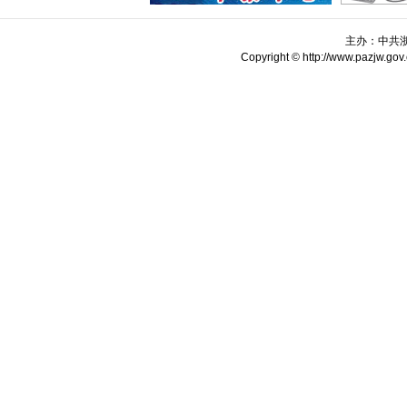
主办：中共
Copyright © http://www.pazjw