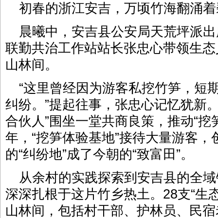
初春的浙江安吉，万顷竹海翻涌着
晨曦中，安吉县公安局天荒坪派出
联勤共治工作站站长张忠心带领生态
山林间。
“这里曾经因为游客私挖竹笋，短
纠纷。”提起往事，张忠心记忆犹新
合伙人”围坐一堂共商良策，推动“挖笋
年，“挖笋体验基地”接待大量游客，
的“纠纷地”成了今朝的“致富田”。
从余村的实践探索到安吉县的全域
深深扎根于这片竹乡热土。28支“生
山林间，包括村干部、护林员、民宿