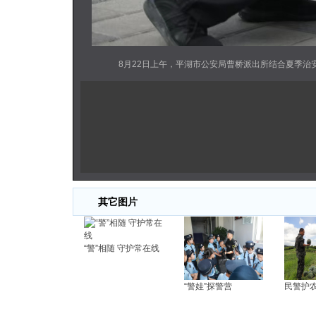
8月22日上午，平湖市公安局曹桥派出所结合夏季
其它图片
“警”相随 守护常在线
“警娃”探警营
民警护