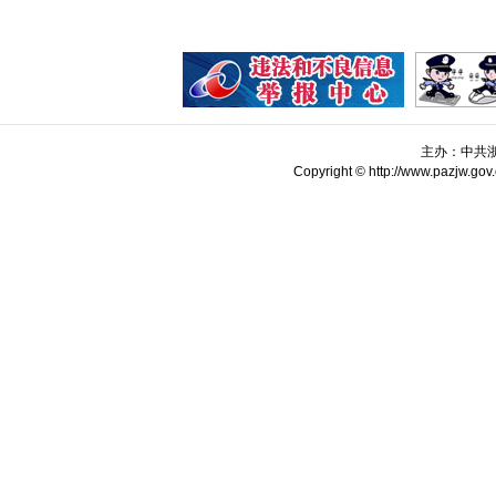
主办：中共
Copyright © http://www.pazjw