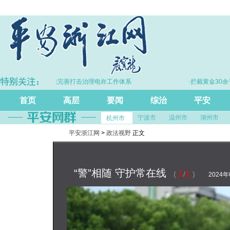
·浙江持续完善打击治理电诈工作体系
·拦截黄金30余千
首页
高层
要闻
综治
平安
宁波市
温州市
湖州市
杭州市
平安浙江网
>
政法视野
正文
“警”相随 守护常在线
1
1
(
/
)
2024年0