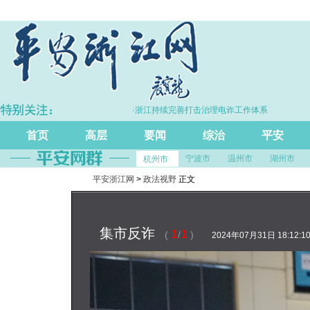
长5.7%
·浙江持续完善打击治理电诈工作体系
首页
高层
要闻
综治
平安
宁波市
温州市
湖州市
杭州市
平安浙江网
>
政法视野
正文
集市反诈
1
1
(
/
)
2024年07月31日 18:12