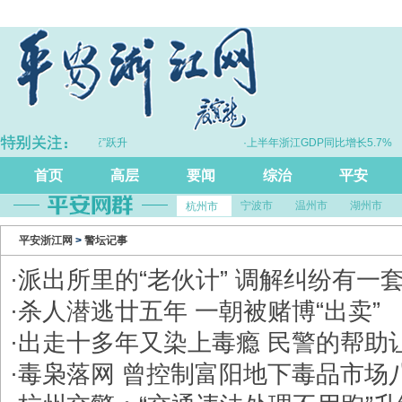
理整合”向“化学反应”跃升
·上半年浙江GDP同比增长5.7%
首页
高层
要闻
综治
平安
宁波市
温州市
湖州市
杭州市
平安浙江网
>
警坛记事
·
派出所里的“老伙计” 调解纠纷有一
·
杀人潜逃廿五年 一朝被赌博“出卖”
·
出走十多年又染上毒瘾 民警的帮助
·
毒枭落网 曾控制富阳地下毒品市场