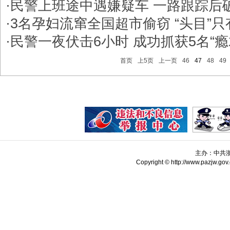
·
民警上班途中遇嫌疑车 一路跟踪后
·
3名孕妇流窜全国超市偷窃 “头目”只
·
民警一夜伏击6小时 成功抓获5名“瘾
首页
上5页
上一页
46
47
48
49
主办：中共
Copyright © http://www.pazjw