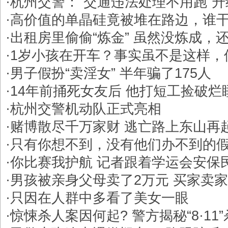
·
杭州交警：“交通违法处理不用跑”
·
高价值的单晶硅竟被堆在路边，谁
·
出租房里偷偷“炼金” 虽然没炼成，
·
1岁小孩在开车？事实虽不是这样，
·
男子假扮“卖淫女” 半年骗了175人
·
14年前捅死女友后 他打短工捡破烂
·
杭州交警机动队正式亮相
·
赌博散尽千万家财 逃亡路上东山再
·
只有你想不到，没有他们办不到的
·
你比赛我护航 记者跟着学运会安保
·
男孩被亲身父母卖了2万元 买家卖
·
只因在人群中多看了美女一眼
·
惊悚杀人案因何起? 警方揭秘“8·11