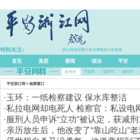
增长5.7%
·浙江持续完善打击治理电诈工作体系
首页
高层
要闻
综治
平安
宁波市
温州市
湖州市
杭州市
平安浙江网
>
检察窗口
·
玉环：一纸检察建议 保水库整洁
·
​私拉电网却电死人 检察官：私设电
·
服刑人员申诉“立功”被认定，获减刑
·
亲历放生后，他改变了“靠山吃山”老