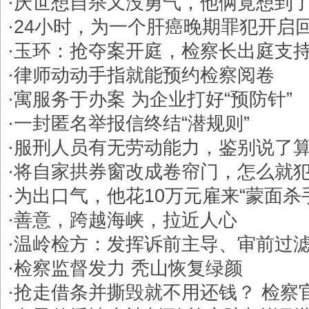
·
厌世想自杀又没勇气，他俩竟想到
·
24小时，为一个肝癌晚期罪犯开启
·
玉环：抢夺案开庭，检察长出庭支
·
律师动动手指就能预约检察阅卷
·
寓服务于办案 为企业打好“预防针”
·
一封匿名举报信终结“潜规则”
·
服刑人员有无劳动能力，鉴别说了
·
将自家拱券窗改成卷帘门，怎么就
·
为出口气，他花10万元雇来“蒙面杀
·
善意，跨越海峡，拉近人心
·
温岭检方：发挥诉前主导、审前过
·
检察监督发力 秃山恢复绿颜
·
抢走借条并撕毁就不用还钱？ 检察