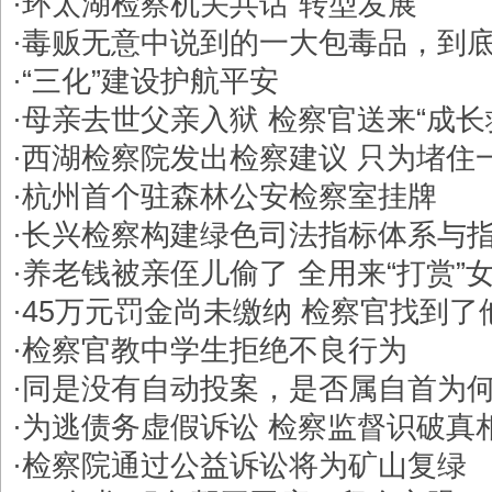
·
环太湖检察机关共话“转型发展”
·
毒贩无意中说到的一大包毒品，到
·
“三化”建设护航平安
·
母亲去世父亲入狱 检察官送来“成长
·
西湖检察院发出检察建议 只为堵住
·
杭州首个驻森林公安检察室挂牌
·
长兴检察构建绿色司法指标体系与
·
养老钱被亲侄儿偷了 全用来“打赏”
·
45万元罚金尚未缴纳 检察官找到了
·
检察官教中学生拒绝不良行为
·
同是没有自动投案，是否属自首为
·
为逃债务虚假诉讼 检察监督识破真
·
检察院通过公益诉讼将为矿山复绿