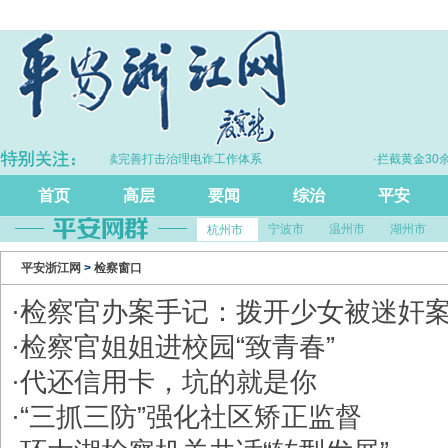
·浙江持续完善打击治理电诈工作体系
·拦截黄金30余
首页
高层
要闻
综治
平安
宁波市
温州市
湖州市
杭州市
平安浙江网
>
检察窗口
·
检察官办案手记：拨开少女被迷奸
·
检察官姐姐进校园“致青春”
·
代还信用卡，坑的就是你
·
“三抓三防”强化社区矫正监督