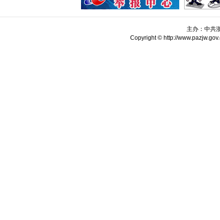
主办：中共
Copyright © http://www.pazjw