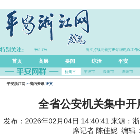
年浙江GDP同比增长5.7%
·浙江持续完善打击治理电诈工作体系
首页
高层
要闻
综治
平安
宁波市
温州市
湖州市
杭州市
平安浙江网
>
省内资讯
正文
全省公安机关集中开
发布：2026年02月04日 14:40:41 来源
席记者 陈佳妮 编