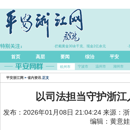
作体系
·拦截黄金30余千克、现金2亿余元
·亮相“法
首页
高层
要闻
综治
平安
宁波市
温州市
湖州市
杭州市
平安浙江网
>
省内资讯
正文
以司法担当守护浙江
发布：2026年01月08日 21:04:24 来
编辑：黄意