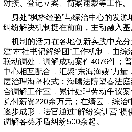
对接、登记立案、简案速裁等工作。
身处“枫桥经验”与综治中心的发
纠纷解决机制挺在前面，主动融入基
机制的活力在各地创新实践中充分
建“村社书记解纷团”工作机制，由
联动调处，调解成功案件4076件；
中心相互配合，汇聚“东海渔嫂”力
层治理海岛模式；海曙法院望春法庭
合调解工作室，累计处理劳动争议案件
兑付薪资220余万元；在缙云，综
逐步成形，法官通过“解纷实训营”
调解各类矛盾纠纷500余起。