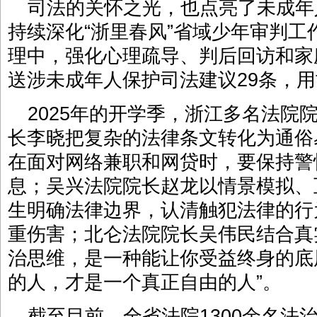
司法的关怀之光，也点亮了未成年
持续深化“浙里春风”省域少年审判
理中，强化心理疏导、判后回访和家庭
送涉未成年人保护司法建议29条，
2025年的开学季，浙江多名法院
长李晓把复杂的法律条文转化为通俗
在面对网络兼职和网贷时，要保持警
息；吴兴法院院长赵龙以情景模拟、
生明确法律边界，认清触犯法律的行
重伤害；北仑法院院长吴伟民结合真
治思维，是一种能让你受益终身的底
的人，才是一个真正自由的人”。
截至目前，全省法院1300余名法